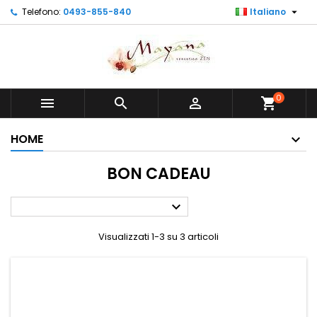

Telefono:
0493-855-840
Italiano
0



shopping_cart
HOME
BON CADEAU

Visualizzati 1-3 su 3 articoli