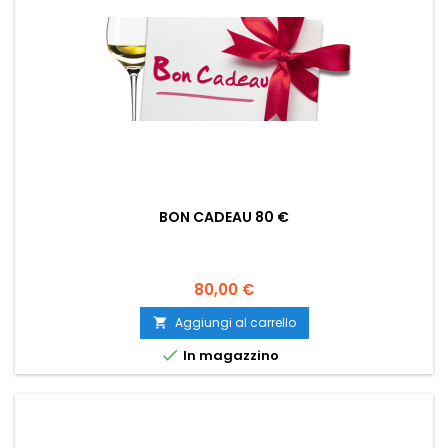
BON CADEAU 80 €
Prezzo
80,00 €
Aggiungi al carrello


In magazzino