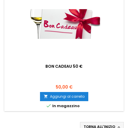
BON CADEAU 50 €
Prezzo
50,00 €
Aggiungi al carrello


In magazzino
TORNA ALL'INIZIO
