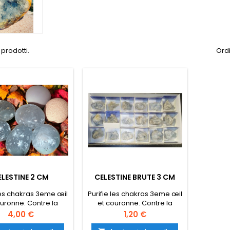
 prodotti.
Ordi
ELESTINE 2 CM
CELESTINE BRUTE 3 CM
 les chakras 3eme œil
Purifie les chakras 3eme œil
ouronne. Contre la
et couronne. Contre la
oïa. Grâce à leurs
paranoïa. Grâce à leurs
Prezzo
Prezzo
4,00 €
1,20 €
tes les célestines
sulfates les célestines