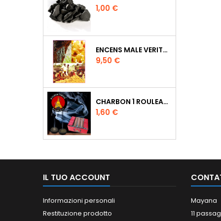
Prezzo
1,00 €
ENCENS MALE VERITABLE RARE 20 GR
Prezzo
9,50 €
CHARBON 1 ROULEAU DE 10 PASTILLES DIAMETRE 33MM
Prezzo
1,60 €
IL TUO ACCOUNT
CONTA
Informazioni personali
Mayana
Restituzione prodotto
11 passag