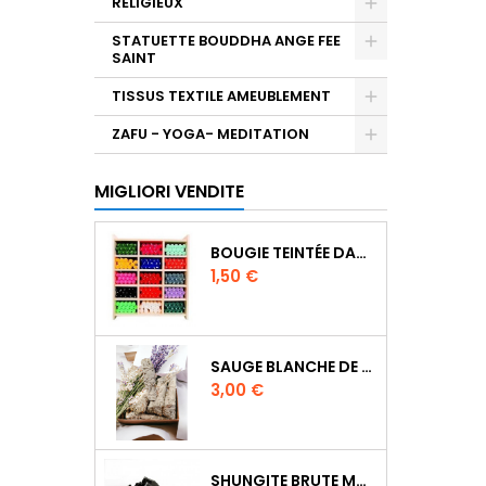
RELIGIEUX
STATUETTE BOUDDHA ANGE FEE
SAINT
TISSUS TEXTILE AMEUBLEMENT
ZAFU - YOGA- MEDITATION
MIGLIORI VENDITE
BOUGIE TEINTÉE DANS LA MASSE CIRE VÉGÉTALE DURÉE 8H
Prezzo
1,50 €
SAUGE BLANCHE DE CALIFORNIE QUALITE EXTRA PETIT FAGOT 8 A 10 CM
Prezzo
3,00 €
SHUNGITE BRUTE MORCEAU 2 A 3 CM