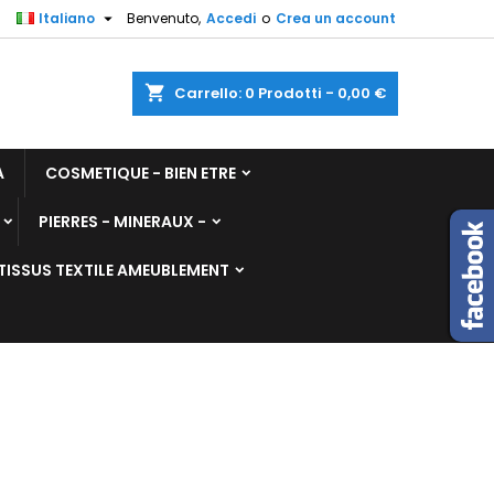

Italiano
Benvenuto,
Accedi
o
Crea un account
shopping_cart
Carrello:
0
Prodotti - 0,00 €
A
COSMETIQUE - BIEN ETRE
PIERRES - MINERAUX -
TISSUS TEXTILE AMEUBLEMENT