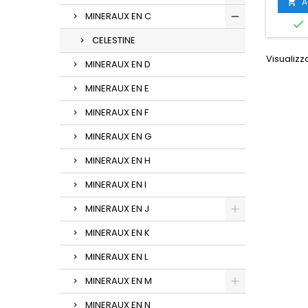
élimine
A

tous
MINERAUX EN C

infect
p
CELESTINE
Visualizza
MINERAUX EN D
MINERAUX EN E
MINERAUX EN F
MINERAUX EN G
MINERAUX EN H
MINERAUX EN I
MINERAUX EN J
MINERAUX EN K
MINERAUX EN L
MINERAUX EN M
MINERAUX EN N