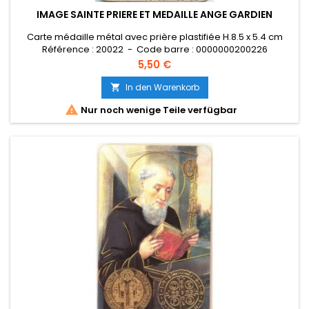
IMAGE SAINTE PRIERE ET MEDAILLE ANGE GARDIEN
Carte médaille métal avec prière plastifiée H.8.5 x 5.4 cm
Référence : 20022 - Code barre : 0000000200226
Preis
5,50 €
In den Warenkorb


Nur noch wenige Teile verfügbar