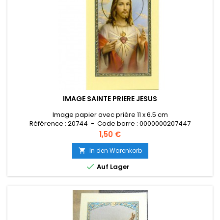
IMAGE SAINTE PRIERE JESUS
Image papier avec prière 11 x 6.5 cm
Référence : 20744 - Code barre : 0000000207447
Preis
1,50 €
In den Warenkorb


Auf Lager