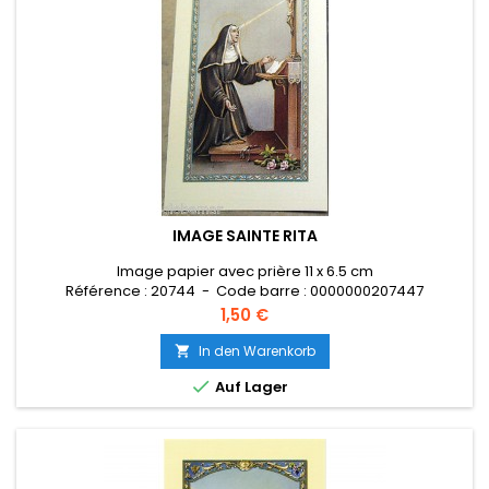
IMAGE SAINTE RITA
Image papier avec prière 11 x 6.5 cm
Référence : 20744 - Code barre : 0000000207447
Preis
1,50 €
In den Warenkorb


Auf Lager