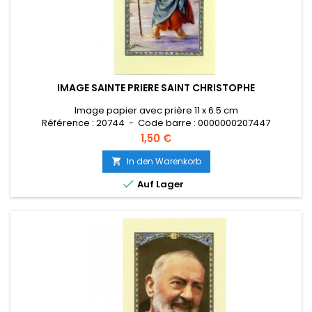
IMAGE SAINTE PRIERE SAINT CHRISTOPHE
Image papier avec prière 11 x 6.5 cm
Référence : 20744 - Code barre : 0000000207447
Preis
1,50 €
In den Warenkorb


Auf Lager