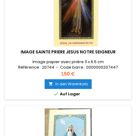
IMAGE SAINTE PRIERE JESUS NOTRE SEIGNEUR
Image papier avec prière 11 x 6.5 cm
Référence : 20744 - Code barre : 0000000207447
Preis
1,50 €
In den Warenkorb


Auf Lager