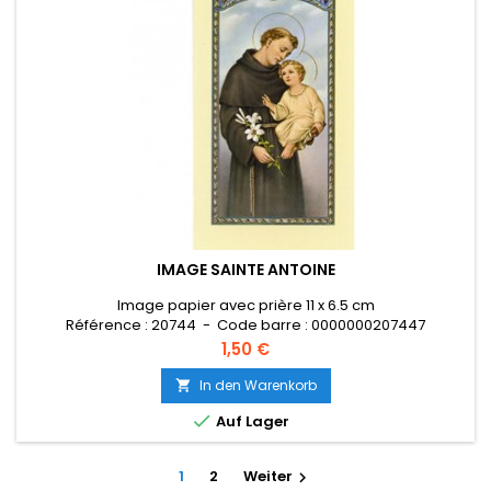
IMAGE SAINTE ANTOINE
Image papier avec prière 11 x 6.5 cm
Référence : 20744 - Code barre : 0000000207447
Preis
1,50 €
In den Warenkorb


Auf Lager
1
2
Weiter
