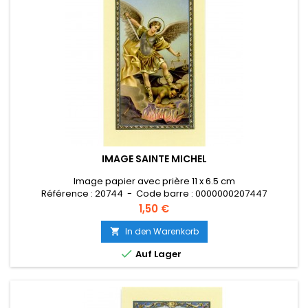
IMAGE SAINTE MICHEL
Image papier avec prière 11 x 6.5 cm
Référence : 20744 - Code barre : 0000000207447
Preis
1,50 €
In den Warenkorb


Auf Lager