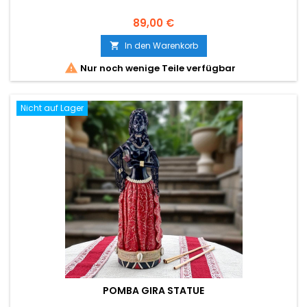
Preis
89,00 €
In den Warenkorb


Nur noch wenige Teile verfügbar
Nicht auf Lager
POMBA GIRA STATUE