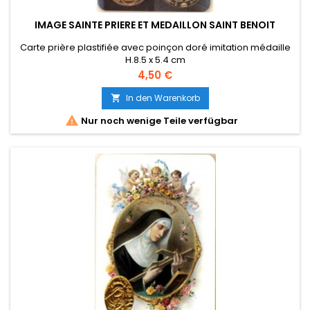
IMAGE SAINTE PRIERE ET MEDAILLON SAINT BENOIT
Carte prière plastifiée avec poinçon doré imitation médaille
H.8.5 x 5.4 cm
Référence : 20007 - Code barre : 0000000200073
Preis
4,50 €
In den Warenkorb


Nur noch wenige Teile verfügbar