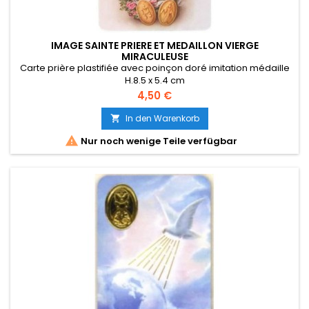
IMAGE SAINTE PRIERE ET MEDAILLON VIERGE
MIRACULEUSE
Carte prière plastifiée avec poinçon doré imitation médaille
H.8.5 x 5.4 cm
Référence : 20007 - Code barre : 0000000200073
Preis
4,50 €
In den Warenkorb


Nur noch wenige Teile verfügbar