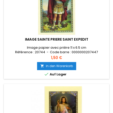
IMAGE SAINTE PRIERE SAINT EXPEDIT
Image papier avec prière 11 x 6.5 cm
Référence : 20744 - Code barre : 0000000207447
Preis
1,50 €
In den Warenkorb


Auf Lager