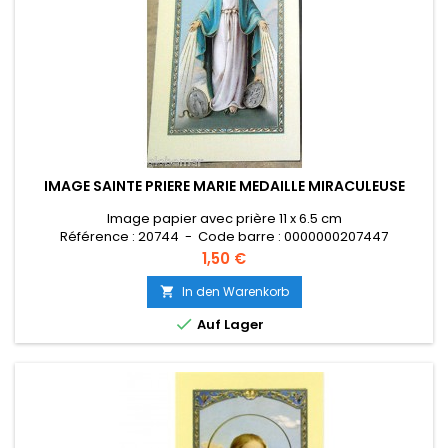
IMAGE SAINTE PRIERE MARIE MEDAILLE MIRACULEUSE
Image papier avec prière 11 x 6.5 cm
Référence : 20744 - Code barre : 0000000207447
Preis
1,50 €
In den Warenkorb


Auf Lager