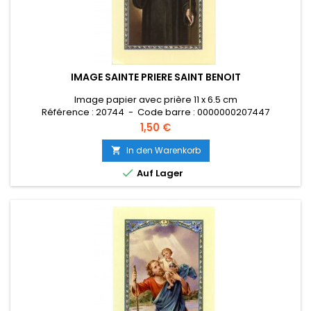
IMAGE SAINTE PRIERE SAINT BENOIT
Image papier avec prière 11 x 6.5 cm
Référence : 20744 - Code barre : 0000000207447
Preis
1,50 €
In den Warenkorb


Auf Lager