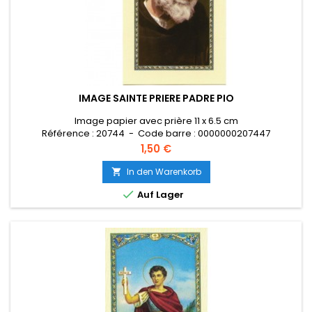
IMAGE SAINTE PRIERE PADRE PIO
Image papier avec prière 11 x 6.5 cm
Référence : 20744 - Code barre : 0000000207447
Preis
1,50 €
In den Warenkorb


Auf Lager