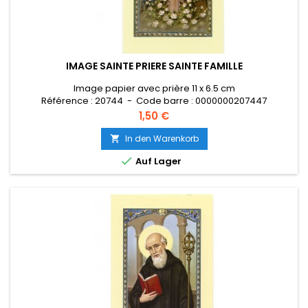
IMAGE SAINTE PRIERE SAINTE FAMILLE
Image papier avec prière 11 x 6.5 cm
Référence : 20744 - Code barre : 0000000207447
Preis
1,50 €
In den Warenkorb


Auf Lager