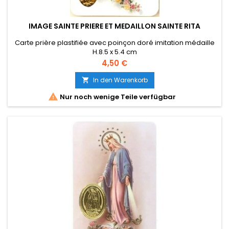
IMAGE SAINTE PRIERE ET MEDAILLON SAINTE RITA
Carte prière plastifiée avec poinçon doré imitation médaille
H.8.5 x 5.4 cm
Référence : 20007 - Code barre : 0000000200073
Preis
4,50 €
In den Warenkorb


Nur noch wenige Teile verfügbar