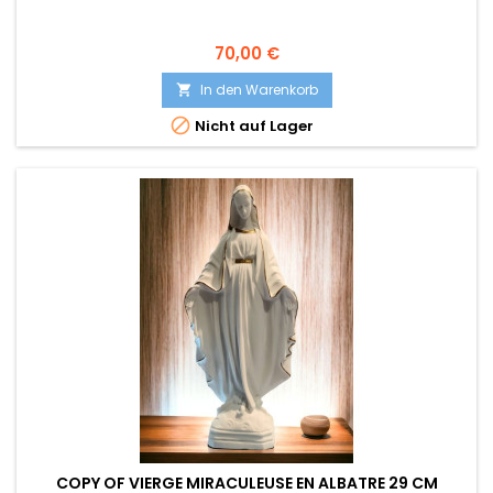
Preis
70,00 €
In den Warenkorb


Nicht auf Lager
COPY OF VIERGE MIRACULEUSE EN ALBATRE 29 CM