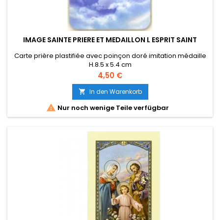
IMAGE SAINTE PRIERE ET MEDAILLON L ESPRIT SAINT
Carte prière plastifiée avec poinçon doré imitation médaille
H.8.5 x 5.4 cm
Référence : 20007 - Code barre : 0000000200073
Preis
4,50 €
In den Warenkorb


Nur noch wenige Teile verfügbar