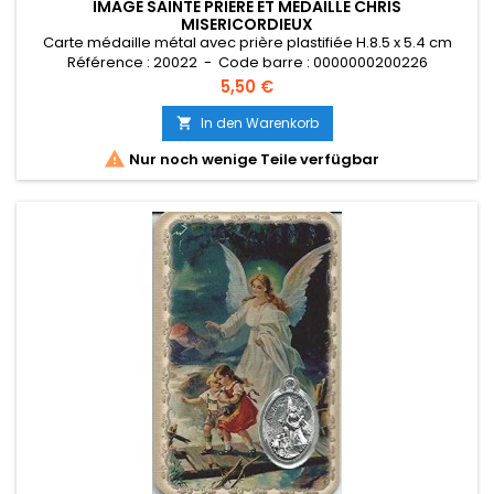
IMAGE SAINTE PRIERE ET MEDAILLE CHRIS
MISERICORDIEUX
Carte médaille métal avec prière plastifiée H.8.5 x 5.4 cm
Référence : 20022 - Code barre : 0000000200226
Preis
5,50 €
In den Warenkorb


Nur noch wenige Teile verfügbar