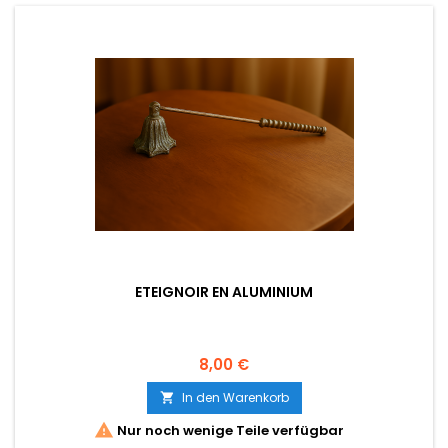
ETEIGNOIR EN ALUMINIUM
Preis
8,00 €
In den Warenkorb


Nur noch wenige Teile verfügbar