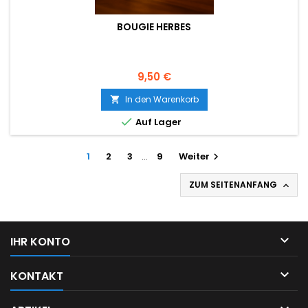
BOUGIE HERBES
Preis
9,50 €
In den Warenkorb


Auf Lager
1
2
3
…
9
Weiter

ZUM SEITENANFANG


IHR KONTO

KONTAKT