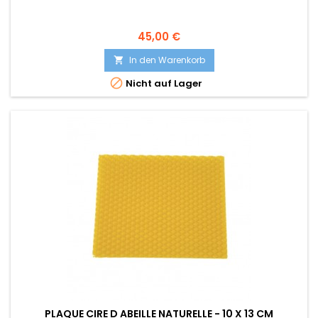
Preis
45,00 €
In den Warenkorb


Nicht auf Lager
PLAQUE CIRE D ABEILLE NATURELLE - 10 X 13 CM