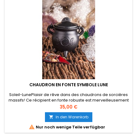
CHAUDRON EN FONTE SYMBOLE LUNE
Soleil-LunePlaisir de rêve dans des chaudrons de sorcières
massifs! Ce récipient en fonte robuste est merveilleusement
lourd et donne à l'encens une portion supplémentaire de
Preis
35,00 €
puissance selon le symbole. La poignée comme poignée de
transport permet également de changer le nettoyage de la
In den Warenkorb

maison et du jardin, tandis que le dégagement de chaleur

Nur noch wenige Teile verfügbar
est isolé...