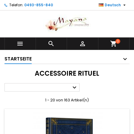

Telefon:
0493-855-840
Deutsch
0



shopping_cart
STARTSEITE
ACCESSOIRE RITUEL

1 - 20 von 163 Artikel(n)