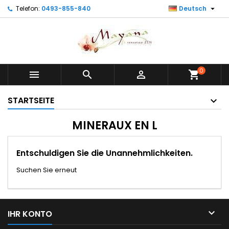

Telefon:
0493-855-840
Deutsch
0



shopping_cart
STARTSEITE
MINERAUX EN L
Entschuldigen Sie die Unannehmlichkeiten.
Suchen Sie erneut

IHR KONTO