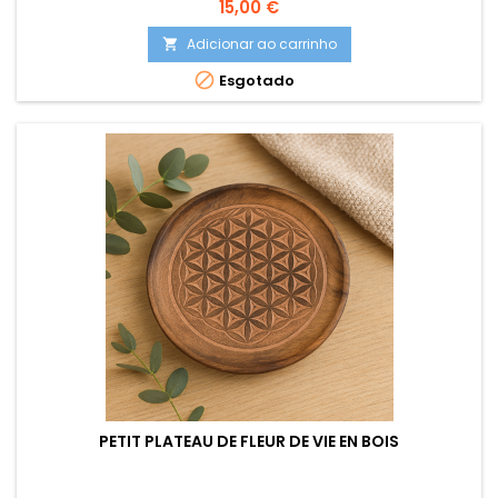
Preço
15,00 €
Adicionar ao carrinho


Esgotado
PETIT PLATEAU DE FLEUR DE VIE EN BOIS