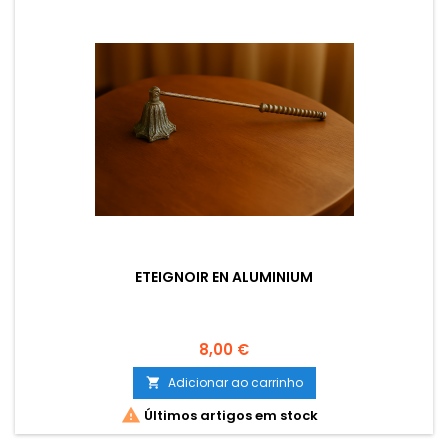
ETEIGNOIR EN ALUMINIUM
Preço
8,00 €
Adicionar ao carrinho


Últimos artigos em stock