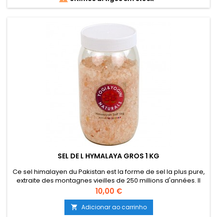
SEL DE L HYMALAYA GROS 1 KG
Ce sel himalayen du Pakistan est la forme de sel la plus pure,
extraite des montagnes vieilles de 250 millions d'années. Il
n'est pas contaminé par des toxines ou des polluants et
Preço
10,00 €
contient tous les éléments présents dans le corps humain.Le
sel de l'Himalaya revitalise et régénère l'équilibre du pH de la
Adicionar ao carrinho

peau. Ce sel convient à la préparation d'un bain à...