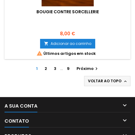
BOUGIE CONTRE SORCELLERIE
Preço
8,00 €
Adicionar ao carrinho


Últimos artigos em stock
1
2
3
…
9
Próximo

VOLTAR AO TOPO


A SUA CONTA

CONTATO