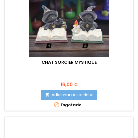
CHAT SORCIER MYSTIQUE
Preço
16,00 €
Adicionar ao carrinho


Esgotado