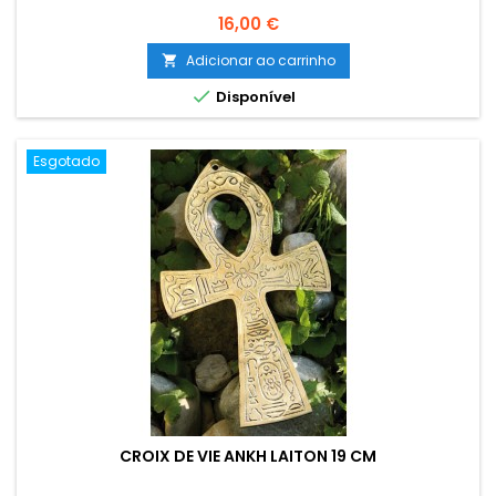
Preço
16,00 €
Adicionar ao carrinho


Disponível
Esgotado
CROIX DE VIE ANKH LAITON 19 CM