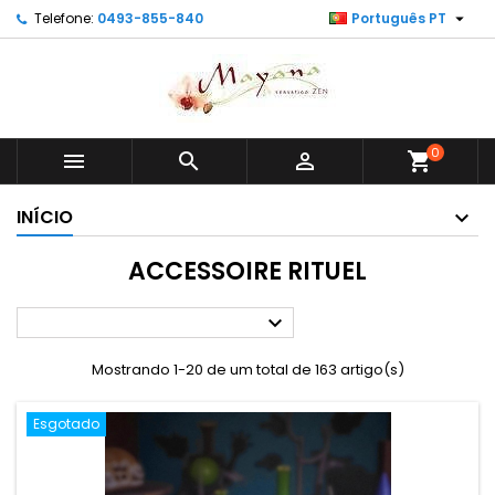

Telefone:
0493-855-840
Português PT
0



shopping_cart
INÍCIO
ACCESSOIRE RITUEL

Mostrando 1-20 de um total de 163 artigo(s)
Esgotado