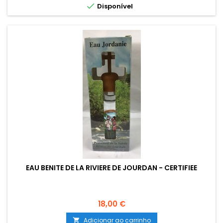

Disponível
EAU BENITE DE LA RIVIERE DE JOURDAN - CERTIFIEE
Preço
18,00 €
Adicionar ao carrinho
