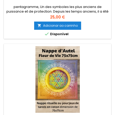
pentagramme, Un des symboles les plus anciens de
puissance et de protection. Depuis les temps anciens, il a été
utilisé pour éloigner les démons et les énergies négatives.
Preço
25,00 €
C'était donc la coutume de mettre un pentagramme à
l'entrée de votre maison. Il vitalise et renforce l'aura. Matériel:
Adicionar ao carrinho

laiton Ø 8 cm 50 GR

Disponível