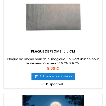
PLAQUE DE PLOMB 16.5 CM
Plaque de plomb pour rituel magique. Souvent utilisée pour
le désenvoûtement.16.5 CM X 9 CM
Preço
8,00 €
Adicionar ao carrinho


Disponível