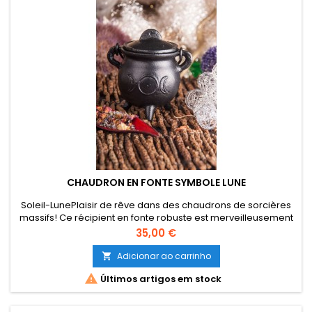
CHAUDRON EN FONTE SYMBOLE LUNE
Soleil-LunePlaisir de rêve dans des chaudrons de sorcières
massifs! Ce récipient en fonte robuste est merveilleusement
lourd et donne à l'encens une portion supplémentaire de
Preço
35,00 €
puissance selon le symbole. La poignée comme poignée de
transport permet également de changer le nettoyage de la
Adicionar ao carrinho

maison et du jardin, tandis que le dégagement de chaleur

Últimos artigos em stock
est isolé...