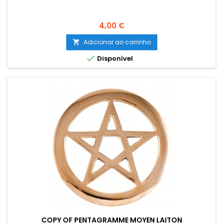
Preço
4,00 €
Adicionar ao carrinho


Disponível
COPY OF PENTAGRAMME MOYEN LAITON