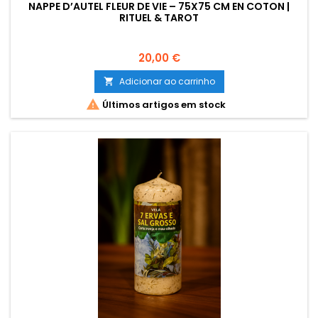
NAPPE D’AUTEL FLEUR DE VIE – 75X75 CM EN COTON |
RITUEL & TAROT
Preço
20,00 €
Adicionar ao carrinho


Últimos artigos em stock