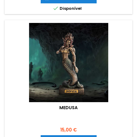

Disponível
MEDUSA
Preço
15,00 €