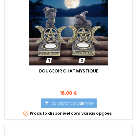
BOUGEOIR CHAT MYSTIQUE
Preço
16,00 €
Adicionar ao carrinho


Produto disponível com várias opções