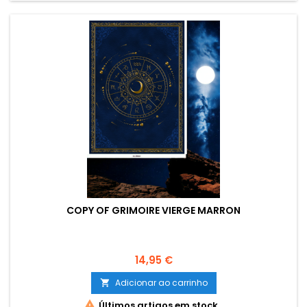
COPY OF GRIMOIRE VIERGE MARRON
Preço
14,95 €
Adicionar ao carrinho


Últimos artigos em stock