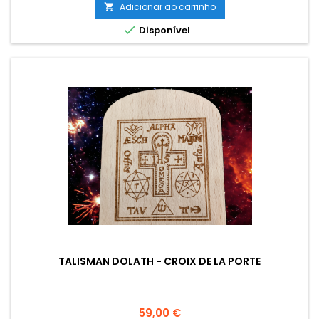
Adicionar ao carrinho


Disponível
TALISMAN DOLATH - CROIX DE LA PORTE
Preço
59,00 €