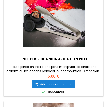
PINCE POUR CHARBON ARGENTE EN INOX
Petite pince en inox blanc pour manipuler les charbons
ardents ou les encens pendant leur combustion. Dimension :
9,5 cm de long.
Preço
5,00 €
Adicionar ao carrinho


Disponível