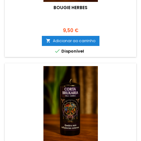
BOUGIE HERBES
Preço
9,50 €
Adicionar ao carrinho


Disponível