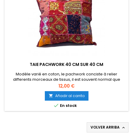
TAIE PACHWORK 40 CM SUR 40 CM
Modèle varié en coton, le pachwork conciste à relier
differents morceaux de tissus, il est souvent normal que
quelques bouts de fils restent visibles. 40 cm sur 40 cm
Precio
12,00 €
Añadir al carrito


En stock
VOLVER ARRIBA
