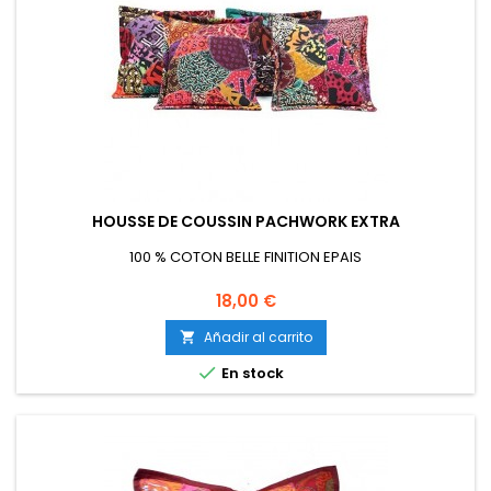
HOUSSE DE COUSSIN PACHWORK EXTRA
100 % COTON BELLE FINITION EPAIS
Precio
18,00 €
Añadir al carrito


En stock