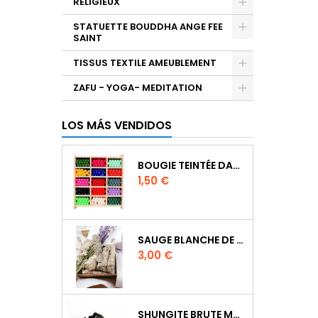
RELIGIEUX
STATUETTE BOUDDHA ANGE FEE
SAINT
TISSUS TEXTILE AMEUBLEMENT
ZAFU - YOGA- MEDITATION
LOS MÁS VENDIDOS
BOUGIE TEINTÉE DANS LA MASSE CIRE VÉGÉTALE DURÉE 8H
Precio
1,50 €
SAUGE BLANCHE DE CALIFORNIE QUALITE EXTRA PETIT FAGOT 8 A 10 CM
Precio
3,00 €
SHUNGITE BRUTE MORCEAU 2 A 3 CM