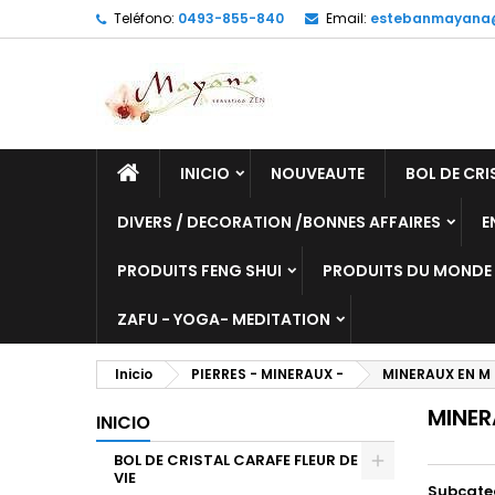
Teléfono:
0493-855-840
Email:
estebanmayana
INICIO
NOUVEAUTE
BOL DE CRI
DIVERS / DECORATION /BONNES AFFAIRES
E
PRODUITS FENG SHUI
PRODUITS DU MONDE
ZAFU - YOGA- MEDITATION
Inicio
PIERRES - MINERAUX -
MINERAUX EN M
MINER
INICIO
BOL DE CRISTAL CARAFE FLEUR DE
VIE
Subcate