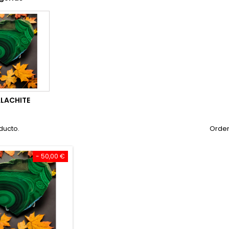
LACHITE
ducto.
Orden
- 50,00 €