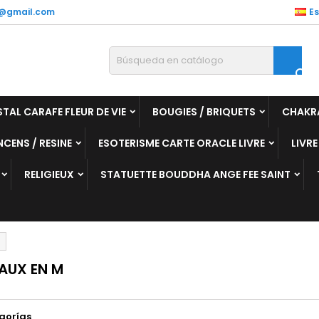
@gmail.com
E

STAL CARAFE FLEUR DE VIE
BOUGIES / BRIQUETS
CHAKR
NCENS / RESINE
ESOTERISME CARTE ORACLE LIVRE
LIVRE
RELIGIEUX
STATUETTE BOUDDHA ANGE FEE SAINT
AUX EN M
gorías