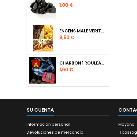
Precio
1,00 €
ENCENS MALE VERITABLE RARE 20 GR
Precio
9,50 €
CHARBON 1 ROULEAU DE 10 PASTILLES DIAMETRE 33MM
Precio
1,60 €
SU CUENTA
CONTA
Información personal
Mayana
Devoluciones de mercancía
11 passag