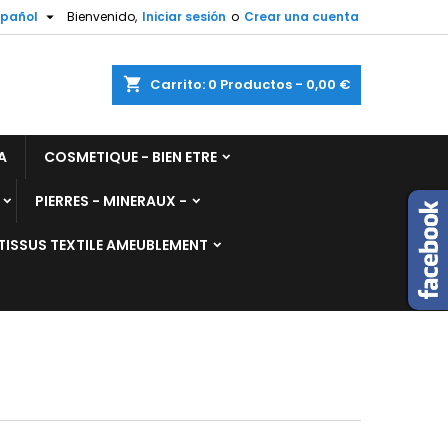

spañol
Bienvenido,
Iniciar sesión
o
Crear una cuenta
shopping_cart
Carrito:
0
Productos - 0,00 €
A
COSMETIQUE - BIEN ETRE
PIERRES - MINERAUX -
TISSUS TEXTILE AMEUBLEMENT