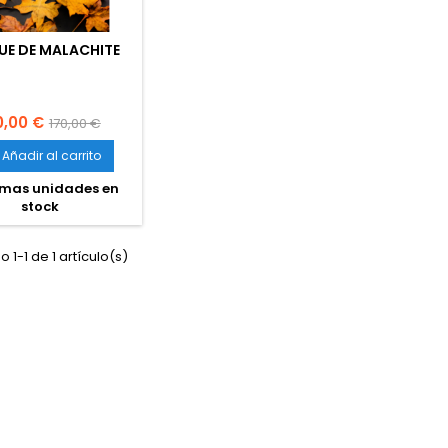
UE DE MALACHITE
ecio
Precio
0,00 €
170,00 €
base
Añadir al carrito
imas unidades en
stock
 1-1 de 1 artículo(s)