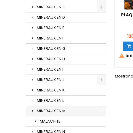
MINERAUX EN C
PLAQ
MINERAUX EN D
MINERAUX EN E
Pr
12
MINERAUX EN F

MINERAUX EN G

Últ
MINERAUX EN H
MINERAUX EN I
Mostrando
MINERAUX EN J
MINERAUX EN K
MINERAUX EN L
MINERAUX EN M
MALACHITE
MINERAUX EN N