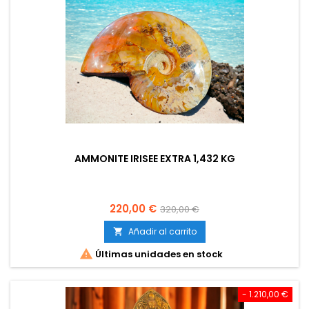
AMMONITE IRISEE EXTRA 1,432 KG
Precio
Precio
220,00 €
320,00 €
base
Añadir al carrito


Últimas unidades en stock
- 1.210,00 €