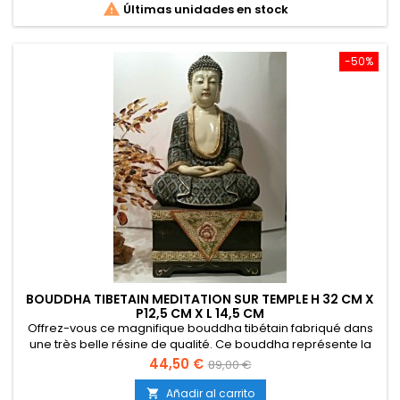

Últimas unidades en stock
-50%
BOUDDHA TIBETAIN MEDITATION SUR TEMPLE H 32 CM X
P12,5 CM X L 14,5 CM
Offrez-vous ce magnifique bouddha tibétain fabriqué dans
une très belle résine de qualité. Ce bouddha représente la
méditaion.Hauteur : 32 cm Largeur : 14,5 cm Profondeur :12,5
Precio
Precio
44,50 €
89,00 €
cm La photo représente 1 arbre en ambre qui sert juste de
base
support photo, il n'est pas vendu avec la statuette.
Añadir al carrito
