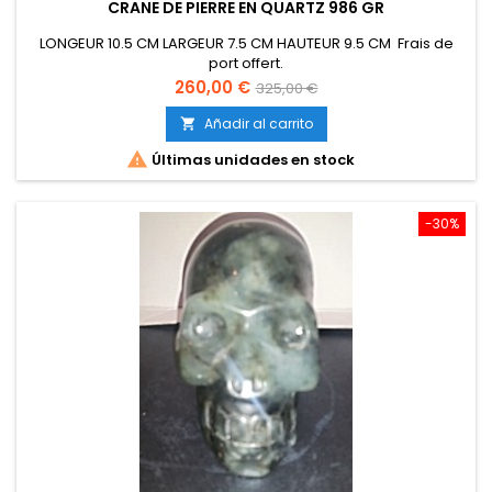
CRANE DE PIERRE EN QUARTZ 986 GR
LONGEUR 10.5 CM LARGEUR 7.5 CM HAUTEUR 9.5 CM Frais de
port offert.
Precio
Precio
260,00 €
325,00 €
base
Añadir al carrito


Últimas unidades en stock
-30%