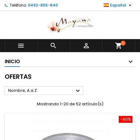

Teléfono:
0493-855-840
Español
0



shopping_cart
INICIO
OFERTAS

Nombre, A a Z
Mostrando 1-20 de 52 artículo(s)
-60%