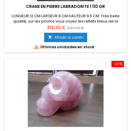
CRANE EN PIERRE LABRADORITE 1 110 GR
LONGEUR 12 CM LARGEUR 8 CM HAUTEUR 9.5 CM Très belle
qualité, sur les photos vous voyez les reflets bleus de la
labradorite. Frais de port offert.
Precio
Precio
314,30 €
449,00 €
base
Añadir al carrito


Últimas unidades en stock
-20%