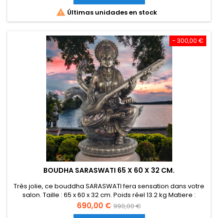

Últimas unidades en stock
- 300,00 €
BOUDHA SARASWATI 65 X 60 X 32 CM.
Très jolie, ce bouddha SARASWATI fera sensation dans votre
salon. Taille : 65 x 60 x 32 cm. Poids réel 13.2 kg Matiere :
Polyresine Frais de port offert pour la France.
Precio
Precio
690,00 €
990,00 €
base