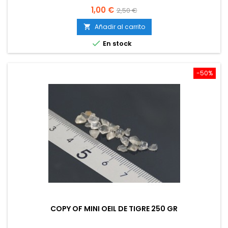
Precio
Precio
1,00 €
2,50 €
base
Añadir al carrito


En stock
-50%
COPY OF MINI OEIL DE TIGRE 250 GR