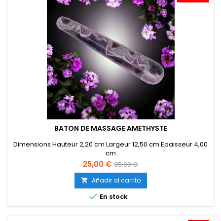
BATON DE MASSAGE AMETHYSTE
Dimensions Hauteur 2,20 cm Largeur 12,50 cm Epaisseur 4,00
cm
Precio
Precio
25,00 €
35,00 €
base
Añadir al carrito


En stock