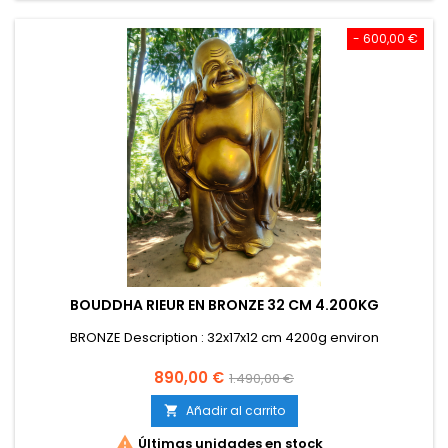
- 600,00 €
BOUDDHA RIEUR EN BRONZE 32 CM 4.200KG
BRONZE Description : 32x17x12 cm 4200g environ
Precio
Precio
890,00 €
1.490,00 €
base
Añadir al carrito


Últimas unidades en stock