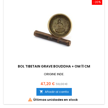
-20%
BOL TIBETAIN GRAVE BOUDDHA + OM 11 CM
ORIGINE INDE.
Precio
Precio
47,20 €
59,00 €
base
Añadir al carrito


Últimas unidades en stock