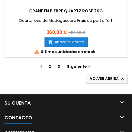
CRANE EN PIERRE QUARTZ ROSE 2KG
Quartz rose de Madagascard Frais de port offert.
Precio
Precio
360,00 €
450,00 €
base
Añadir al carrito


Últimas unidades en stock
1
2
3
Siguiente

VOLVER ARRIBA


SU CUENTA

CONTACTO