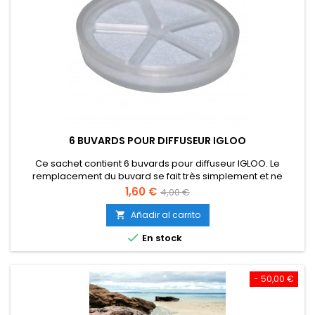
6 BUVARDS POUR DIFFUSEUR IGLOO
Ce sachet contient 6 buvards pour diffuseur IGLOO. Le
remplacement du buvard se fait très simplement et ne
demande que quelques secondes.
Precio
Precio
1,60 €
4,00 €
base
Añadir al carrito


En stock
- 50,00 €