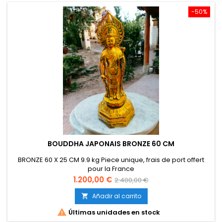
-50%
BOUDDHA JAPONAIS BRONZE 60 CM
BRONZE 60 X 25 CM 9.9 kg Piece unique, frais de port offert
pour la France
Precio
Precio
1.200,00 €
2.400,00 €
base
Añadir al carrito


Últimas unidades en stock