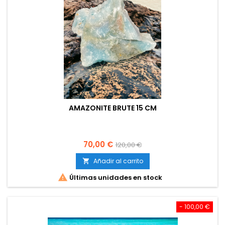
AMAZONITE BRUTE 15 CM
Precio
Precio
70,00 €
120,00 €
base
Añadir al carrito


Últimas unidades en stock
- 100,00 €