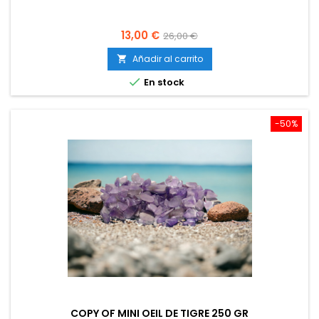
Precio
Precio
13,00 €
26,00 €
base
Añadir al carrito


En stock
-50%
COPY OF MINI OEIL DE TIGRE 250 GR