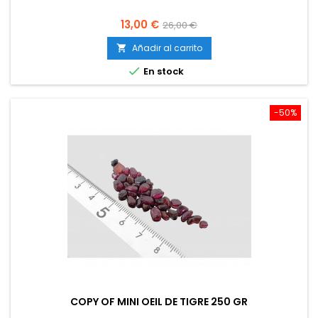
Precio
Precio
13,00 €
26,00 €
base
Añadir al carrito


En stock
-50%
COPY OF MINI OEIL DE TIGRE 250 GR