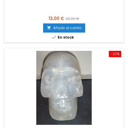
Precio
Precio
13,00 €
26,00 €
base
Añadir al carrito


En stock
-20%