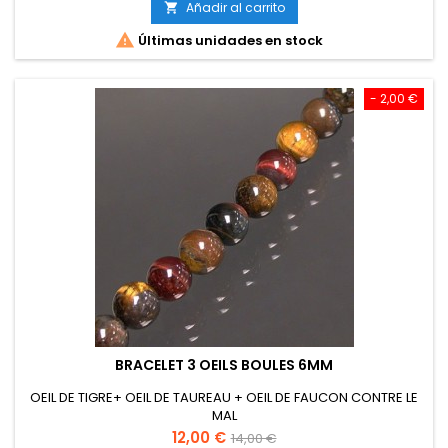
Añadir al carrito


Últimas unidades en stock
- 2,00 €
BRACELET 3 OEILS BOULES 6MM
OEIL DE TIGRE+ OEIL DE TAUREAU + OEIL DE FAUCON CONTRE LE
MAL
Precio
Precio
12,00 €
14,00 €