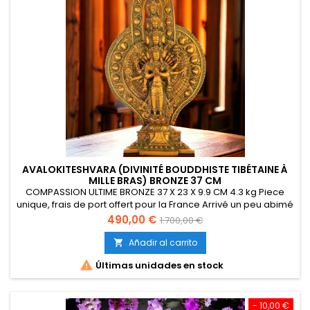
AVALOKITESHVARA (DIVINITÉ BOUDDHISTE TIBÉTAINE À
MILLE BRAS) BRONZE 37 CM
COMPASSION ULTIME BRONZE 37 X 23 X 9.9 CM 4.3 kg Piece
unique, frais de port offert pour la France Arrivé un peu abimé
à l arrière mais pas du tout visible devant. Prix normal 700 €
Precio
Precio
490,00 €
1.700,00 €
vendu 450 €
base
Añadir al carrito


Últimas unidades en stock
- 10,00 €