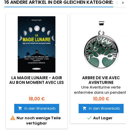
16 ANDERE ARTIKEL IN DER GLEICHEN KATEGORIE:
<
>
LA MAGIE LUNAIRE - AGIR
ARBRE DE VIE AVEC
AU BON MOMENT AVEC LES
AVENTURINE
CYCLES LUNAIRES - LES
Une Aventurine verte
RITUELS LES PLUS
enfermée dans un pendentif
EFFICACES - SOLANGE
Arbre de vie.Le fermoir sur le
Preis
Preis
18,00 €
10,00 €
DUPRE
dessus est en cuivre et la
base qui retient la pierre est
In den Warenkorb
In den Warenkorb


en alliage de zinc. Ce produit


Nur noch wenige Teile
Auf Lager
est sans nickel, sans plomb et
verfügbar
sans cadmium; ce qui signifie
donc que ces éléments ne