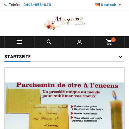

Telefon:
0493-855-840
Deutsch
0



shopping_cart
STARTSEITE