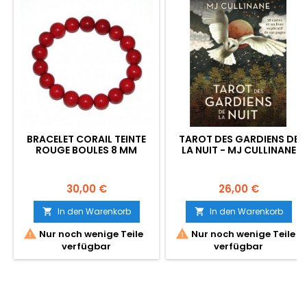
BRACELET CORAIL TEINTE
TAROT DES GARDIENS DE
ROUGE BOULES 8 MM
LA NUIT - MJ CULLINANE
Preis
Preis
30,00 €
26,00 €
In den Warenkorb
In den Warenkorb




Nur noch wenige Teile
Nur noch wenige Teile
verfügbar
verfügbar