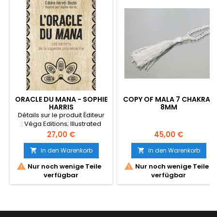
ORACLE DU MANA - SOPHIE
COPY OF MALA 7 CHAKRAS
HARRIS
8MM
Détails sur le produit Éditeur
: Véga Editions; Illustrated
édition (12 mai 2021) Langue
Preis
Preis
27,00 €
45,00 €
: Français Relié : 184 pages
ISBN-10 : 2381350314 ISBN-13
In den Warenkorb
In den Warenkorb


: 978-2381350318 Poids de


Nur noch wenige Teile
Nur noch wenige Teile
l'article : 610 g Dimensions
verfügbar
verfügbar
: 12.8 x 5.5 x 17.4 cm