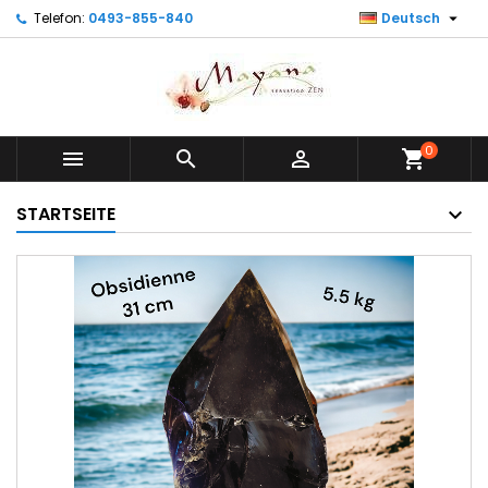

Telefon:
0493-855-840
Deutsch
0



shopping_cart
STARTSEITE