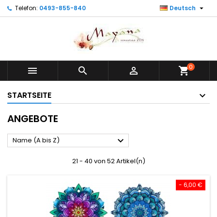

Telefon:
0493-855-840
Deutsch
0



shopping_cart
STARTSEITE
ANGEBOTE

Name (A bis Z)
21 - 40 von 52 Artikel(n)
- 6,00 €