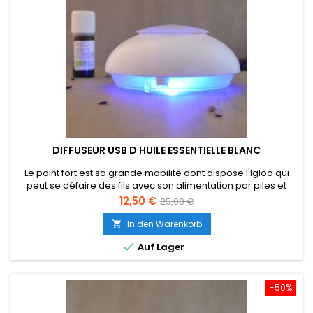
DIFFUSEUR USB D HUILE ESSENTIELLE BLANC
Le point fort est sa grande mobilité dont dispose l'Igloo qui
peut se défaire des fils avec son alimentation par piles et
ainsi être utilisé où vous le souhaitez (jardin, salle de bain,
Preis
Verkaufspreis
12,50 €
25,00 €
cuisine, voiture, bureau, voyage...). Il peut également être
utilisé sur USB ou sur secteur (adaptateur non fourni).Un
In den Warenkorb

diffuseur par ventilation discret au design futuriste.

Auf Lager
-50%