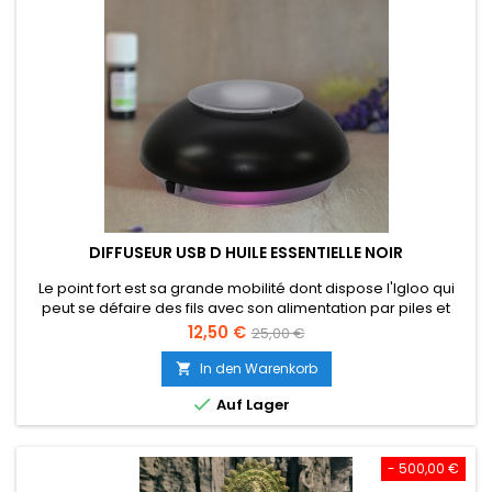
DIFFUSEUR USB D HUILE ESSENTIELLE NOIR
Le point fort est sa grande mobilité dont dispose l'Igloo qui
peut se défaire des fils avec son alimentation par piles et
ainsi être utilisé où vous le souhaitez (jardin, salle de bain,
Preis
Verkaufspreis
12,50 €
25,00 €
cuisine, voiture, bureau, voyage...). Il peut également être
utilisé sur USB ou sur secteur (adaptateur non fourni).Un
In den Warenkorb

diffuseur par ventilation discret au design futuriste.

Auf Lager
- 500,00 €