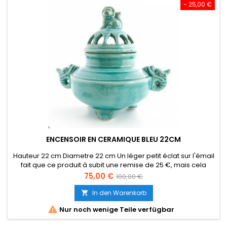
- 25,00 €
ENCENSOIR EN CERAMIQUE BLEU 22CM
Hauteur 22 cm Diametre 22 cm Un léger petit éclat sur l'émail
fait que ce produit à subit une remise de 25 €, mais cela
reste un très bel encensoir qui en surprendra plus d'un par
Preis
Verkaufspreis
75,00 €
100,00 €
son originalité.
In den Warenkorb


Nur noch wenige Teile verfügbar