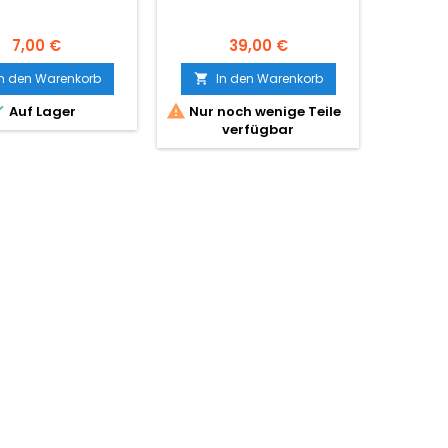
Preis
Preis
7,00 €
39,00 €
In den Warenkorb
In den Warenkorb
I





Auf Lager
Nur noch wenige Teile
Nur n
verfügbar