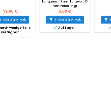
ANANDALITE
Longueur : 17 mm Largeur : 10
mm Poids : 2 gr
Preis
Preis
49,00 €
6,00 €
In den Warenkorb
In den Warenkorb



noch wenige Teile
Auf Lager
verfügbar