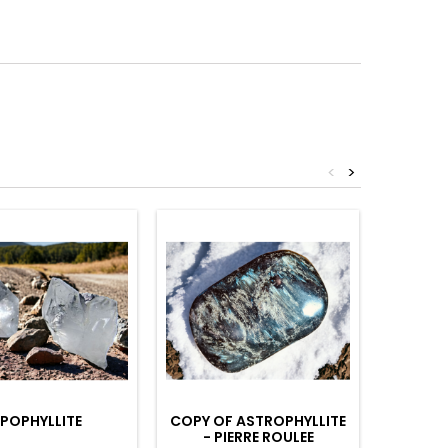
<
>
POPHYLLITE
COPY OF ASTROPHYLLITE
COPY O
- PIERRE ROULEE