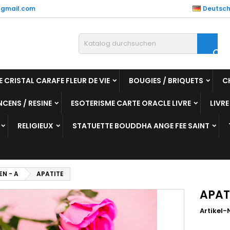
gmail.com
Deutsc

E CRISTAL CARAFE FLEUR DE VIE
BOUGIES / BRIQUETS
C
NCENS / RESINE
ESOTERISME CARTE ORACLE LIVRE
LIVRE
RELIGIEUX
STATUETTE BOUDDHA ANGE FEE SAINT
EN - A
APATITE
APAT
Artikel-N