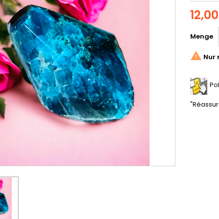
12,0
Menge

Nur 
Po
"Réassur