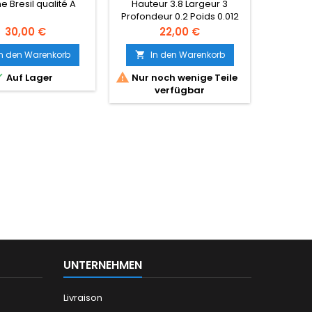
e Bresil qualité A
Hauteur 3.8 Largeur 3
Détails su
Profondeur 0.2 Poids 0.012
: ‎ E
Illustr
Preis
Preis
30,00 €
22,00 €
2021) Langue 
Relié ‏ : ‎ 30 pages ISBN-10 ‏ :
In den Warenkorb
In den Warenkorb
I


‎ 2382970006



Auf Lager
Nur noch wenige Teile
Nur n
23829
verfügbar
l'article ‏ : ‎ 231 g Dimensions ‏ :
‎ 10
UNTERNEHMEN
Livraison