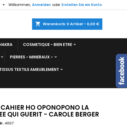

h
Willkommen,
Anmelden
oder
Erstellen Sie ein Konto
shopping_cart
Warenkorb:
0
Artikel - 0,00 €
HAKRA
COSMETIQUE - BIEN ETRE
PIERRES - MINERAUX -
TISSUS TEXTILE AMEUBLEMENT
CAHIER HO OPONOPONO LA
EE QUI GUERIT - CAROLE BERGER
r.
4007