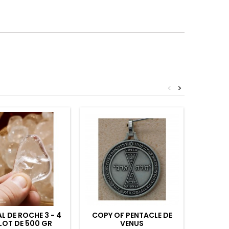
<
>
L DE ROCHE 3 - 4
COPY OF PENTACLE DE
AMOU
LOT DE 500 GR
VENUS
GEO