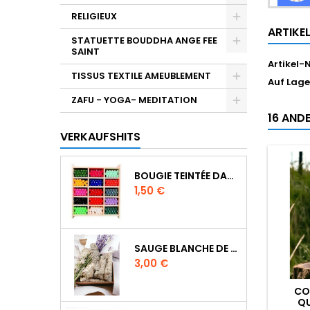
RELIGIEUX
ARTIKE
STATUETTE BOUDDHA ANGE FEE
SAINT
Artikel-N
TISSUS TEXTILE AMEUBLEMENT
Auf Lage
ZAFU - YOGA- MEDITATION
16 ANDE
VERKAUFSHITS
BOUGIE TEINTÉE DANS LA MASSE CIRE VÉGÉTALE DURÉE 8H
Preis
1,50 €
SAUGE BLANCHE DE CALIFORNIE QUALITE EXTRA PETIT FAGOT 8 A 10 CM
Preis
3,00 €
CO
QU