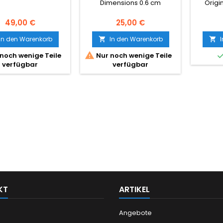
ANANDALITE
Dimensions 0.6 cm
Origin
Preis
Preis
49,00 €
25,00 €
In den Warenkorb
In den Warenkorb



noch wenige Teile
Nur noch wenige Teile
verfügbar
verfügbar
KT
ARTIKEL
Angebote