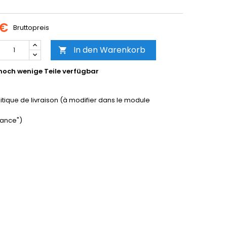
 €
Bruttopreis
In den Warenkorb

noch wenige Teile verfügbar
litique de livraison (à modifier dans le module
ance")