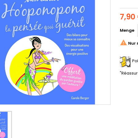
7,90
Menge

Nur 
Po
"Réassur