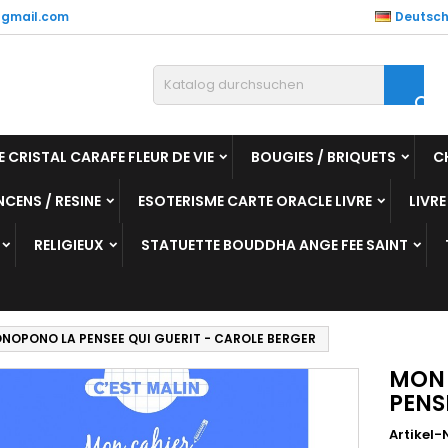
gmail.com
Deutsc

E CRISTAL CARAFE FLEUR DE VIE
BOUGIES / BRIQUETS
C
NCENS / RESINE
ESOTERISME CARTE ORACLE LIVRE
LIVRE
RELIGIEUX
STATUETTE BOUDDHA ANGE FEE SAINT
NOPONO LA PENSEE QUI GUERIT - CAROLE BERGER
MON 
PENS
Artikel-N