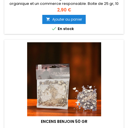
organique et un commerce responsable. Boite de 25 gr, 10
bâtons d'encens. Marques différentes selon arrivage. Vertus
Prix
2,90 €
ésotériques : Utilisé pour les rituels amoureux, le désir
physique, le charisme.
Ajouter au panier


En stock
ENCENS BENJOIN 50 GR