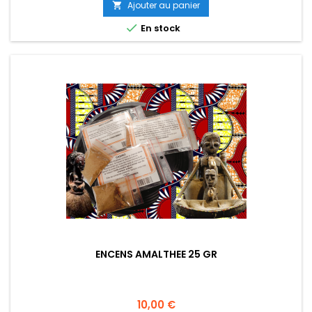
Ajouter au panier


En stock
ENCENS AMALTHEE 25 GR
Prix
10,00 €