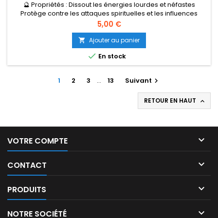
🔮 Propriétés : Dissout les énergies lourdes et néfastes
Protège contre les attaques spirituelles et les influences
occultes Favorise le rééquilibrage énergétique et la paix
Prix
5,00 €
intérieure Idéal pour les rituels de déblocage,
de nettoyage et de protection 📦 Contenu : Sachet de 50
Ajouter au panier

g d’encens en grains Mélange de résine de benjoin

En stock
concassée et poudre fine...
1
2
3
…
13
Suivant

RETOUR EN HAUT


VOTRE COMPTE

CONTACT

PRODUITS

NOTRE SOCIÉTÉ