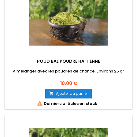
POUD BAL POUDRE HAITIENNE
A mélanger avec les poudres de chance. Environs 25 gr
Prix
10,00 €
Ajouter au panier


Derniers articles en stock