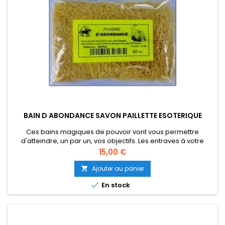
BAIN D ABONDANCE SAVON PAILLETTE ESOTERIQUE
Ces bains magiques de pouvoir vont vous permettre
d'atteindre, un par un, vos objectifs. Les entraves à votre
bonheur et à votre épanouissement se dissoudront, comme
Prix
15,00 €
par enchantement, dans leurs eaux parfumées. Cette
poudre aimantera vers vous l'argent, qui vous viendra le plus
Ajouter au panier

souvent par des voies inattendues. Vous démultiplirez votre

En stock
potentiel de...