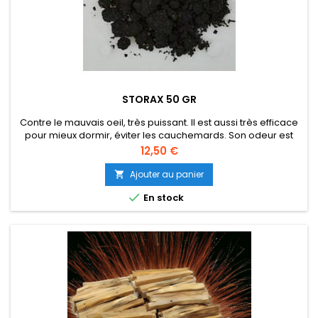
STORAX 50 GR
Contre le mauvais oeil, très puissant. Il est aussi très efficace
pour mieux dormir, éviter les cauchemards. Son odeur est
très agréable pour se détendre. Non destiné à la
Prix
12,50 €
consommation alimentaire. Les informations indiquées sont
issues de traditions et cultures de divers horizons, elles ne se
Ajouter au panier

substituent absolument pas à la médecine...

En stock