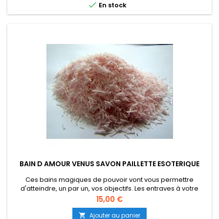

En stock
A...
BAIN D AMOUR VENUS SAVON PAILLETTE ESOTERIQUE
Ces bains magiques de pouvoir vont vous permettre
d'atteindre, un par un, vos objectifs. Les entraves à votre
bonheur et à votre épanouissement se dissoudront, comme
Prix
15,00 €
par enchantement, dans leurs eaux parfumées. Vous aspirez
à vivre une relation conjugale plus harmonieuse, à apaiser
Ajouter au panier
