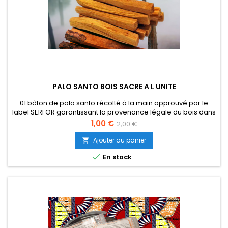
PALO SANTO BOIS SACRE A L UNITE
01 bâton de palo santo récolté à la main approuvé par le
label SERFOR garantissant la provenance légale du bois dans
le respect de son environnement.
Prix
Prix
1,00 €
2,00 €
de
Ajouter au panier

base

En stock