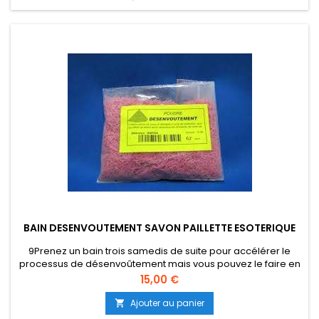
BAIN DESENVOUTEMENT SAVON PAILLETTE ESOTERIQUE
9Prenez un bain trois samedis de suite pour accélérer le
processus de désenvoûtement mais vous pouvez le faire en
2 fois pour une efficacité optimum. Vous purifie de tous
Prix
15,00 €
ondes néfastes, des mauvais œil. Crée un véritable bouclier
surpuissant de protection autour de vous.Vous serez ainsi
Ajouter au panier

protéger contre le mal et toutes attaques de vos ennemis.