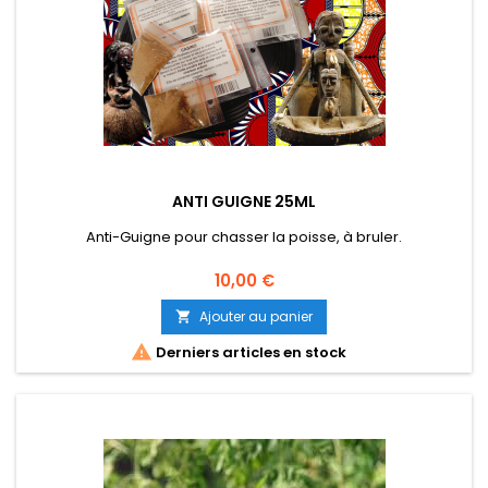
ANTI GUIGNE 25ML
Anti-Guigne pour chasser la poisse, à bruler.
Prix
10,00 €
Ajouter au panier


Derniers articles en stock