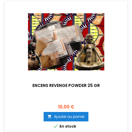
ENCENS REVENGE POWDER 25 GR
Prix
10,00 €
Ajouter au panier


En stock