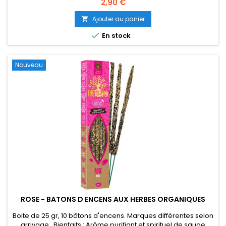
bâtons d'encens. Marques différentes selon arrivage. Vertus
Prix
2,90 €
ésotériques : Utilisé pour les rituels bien être, détente,
apaisement. Bon pour créer une atmosphère sensuel.
Ajouter au panier


En stock
Nouveau
ROSE - BATONS D ENCENS AUX HERBES ORGANIQUES
Boite de 25 gr, 10 bâtons d'encens. Marques différentes selon
arrivage. Bienfaits : Arôme purifiant et spirituel de sauge