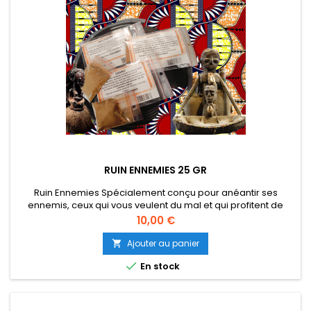
RUIN ENNEMIES 25 GR
Ruin Ennemies Spécialement conçu pour anéantir ses
ennemis, ceux qui vous veulent du mal et qui profitent de
vous. Les américains ont mis au point des mélanges typiques
Prix
10,00 €
correspondant à des situations bien précises. Ils sont tous à
base de résines ou gommes. Il suffit de dégager la magie de
Ajouter au panier

chaque plante pour mieux sublimer les pouvoirs.Les résultats

En stock
sont...