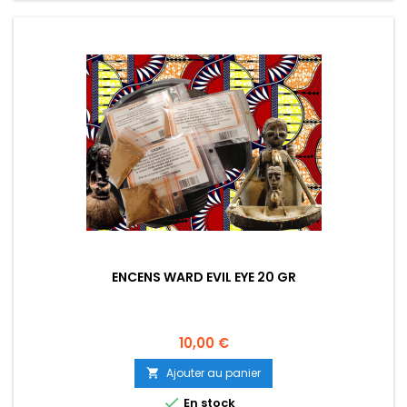
ENCENS WARD EVIL EYE 20 GR
Prix
10,00 €
Ajouter au panier


En stock