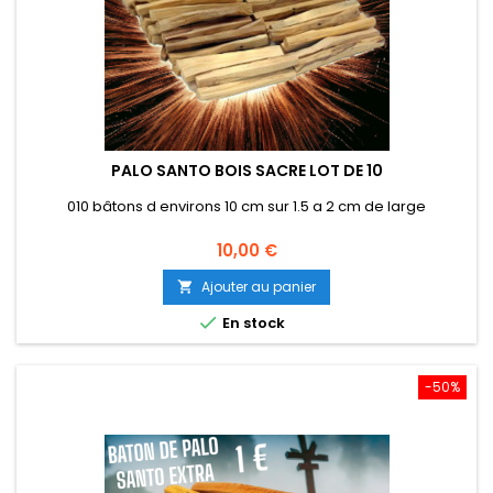
PALO SANTO BOIS SACRE LOT DE 10
010 bâtons d environs 10 cm sur 1.5 a 2 cm de large
Prix
10,00 €
Ajouter au panier


En stock
-50%