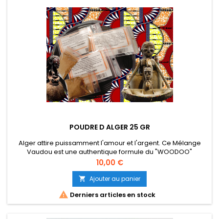
POUDRE D ALGER 25 GR
Alger attire puissamment l'amour et l'argent. Ce Mélange
Vaudou est une authentique formule du "WOODOO"
recueillies directement en communauté haïtienne de New-
Prix
10,00 €
York. Il a la particularité d'être plus puissant que les poudres
classiques. Il est ritualisé en magie Blanche et donc sans
Ajouter au panier

danger pour l'utilisateur et sans risque de choc en retour.

Derniers articles en stock