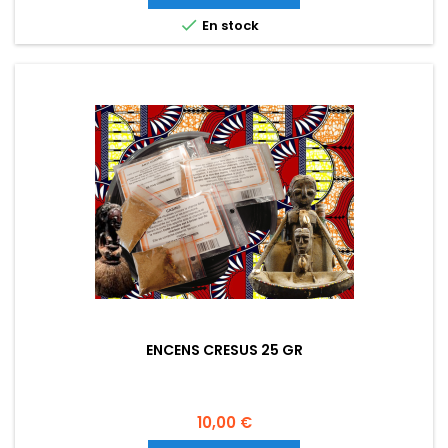
les tensions pour retrouver la magie de vos premières

En stock
rencontres ? Vous...
ENCENS CRESUS 25 GR
Prix
10,00 €