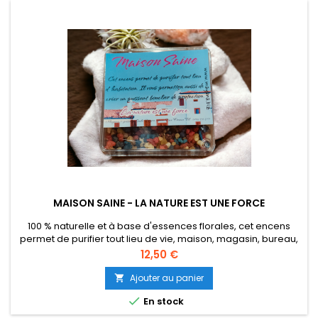
MAISON SAINE - LA NATURE EST UNE FORCE
100 % naturelle et à base d'essences florales, cet encens
permet de purifier tout lieu de vie, maison, magasin, bureau,
lieu d accueil. Libérez vous de toutes énergies négatives
Prix
12,50 €
grâce à ce puissant bouclier. Boite solide transparente
volume 50 gr.
Ajouter au panier


En stock