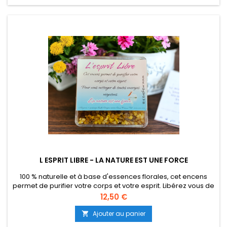
L ESPRIT LIBRE - LA NATURE EST UNE FORCE
100 % naturelle et à base d'essences florales, cet encens
permet de purifier votre corps et votre esprit. Libérez vous de
toutes énergies négatives que ce soit en revenant du travail,
Prix
12,50 €
une engueulade ou encore pour vous recentrer sur votre
énergie. Boite solide transparente volume 50 gr.
Ajouter au panier
