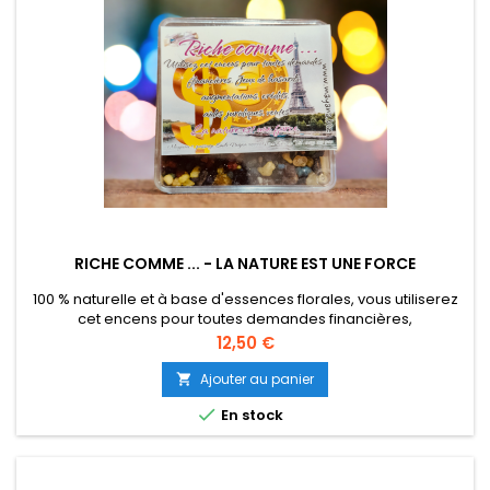
RICHE COMME ... - LA NATURE EST UNE FORCE
100 % naturelle et à base d'essences florales, vous utiliserez
cet encens pour toutes demandes financières,
augmentation, contrats, ventes, loto, remboursements etc
Prix
12,50 €
etc... Il vous permet aussi d'avoir des aides de toutes sortes
pour vous aider dans votre quotidien. Boite solide
Ajouter au panier

transparente volume 50 gr.

En stock