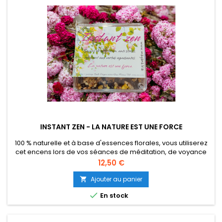
INSTANT ZEN - LA NATURE EST UNE FORCE
100 % naturelle et à base d'essences florales, vous utiliserez
cet encens lors de vos séances de méditation, de voyance
ou simplement pour se sentir dans une ambiance de paix
Prix
12,50 €
absolu. Il vous protègera pour toutes pratiques ésotériques.
Boite solide transparente volume 50 gr.
Ajouter au panier


En stock