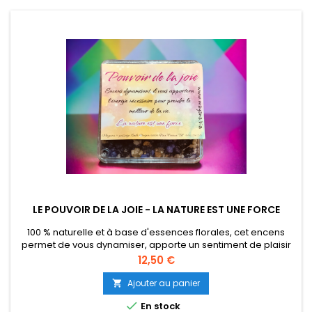
LE POUVOIR DE LA JOIE - LA NATURE EST UNE FORCE
100 % naturelle et à base d'essences florales, cet encens
permet de vous dynamiser, apporte un sentiment de plaisir
et de joie. Libérez vous de toutes énergies négatives pour
Prix
12,50 €
prendre le meilleur de la vie. Boite solide transparente
volume 50 gr.
Ajouter au panier


En stock