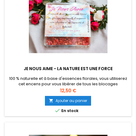
JE NOUS AIME - LA NATURE EST UNE FORCE
100 % naturelle et à base d'essences florales, vous utiliserez
cet encens pour vous libérer de tous les blocages
émotionnels, il augmente votre charisme et vos capacité de
Prix
12,50 €
séduction. Vous pouvez augmenter vos chances de réussite
dans vos rituels d'amour. Il est aussi très bien pour les
Ajouter au panier

relations amicales mais aussi pour les liens familiaux. Boite

En stock
solide...