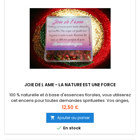
JOIE DE L AME - LA NATURE EST UNE FORCE
100 % naturelle et à base d'essences florales, vous utiliserez
cet encens pour toutes demandes spirituelles. Vos anges,
vos guides sont toujours à notre écoute, honorons les avec
Prix
12,50 €
ce délicieux parfum de paix. Vous pouvez l'utiliser aussi pour
faire monter dans la lumière un être cher. Boite solide
Ajouter au panier

transparente volume 50 gr.

En stock