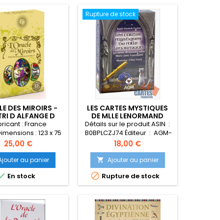
Rupture de stock
E DES MIROIRS -
LES CARTES MYSTIQUES
TRI D ALFANGE D
DE MLLE LENORMAND
UVRIL
ricant : France
Détails sur le produit ASIN ‏ :
imensions : 123 x 75
‎ B0BPLCZJ74 Éditeur ‏ : ‎ AGM-
tériau : cartes
Urania (1 décembre 2006)
Prix
Prix
25,00 €
18,00 €
ées plastifiéesEtui
Langue ‏ : ‎ Français Broché ‏ :
tonné + cartes
‎ 40 pages Poids de l'article ‏
Ajouter au panier
Ajouter au panier

xplicatives en
: ‎ 92 g Dimensions ‏ : ‎ 6.7 x 2.4


En stock
Rupture de stock
L'Oracle des Miroirs
x 9.7 cm
çu sur une base à la
psychanalytique et
oire. Il vous emmène
un monde féerique