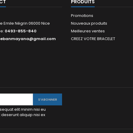
CT
PRODUITS
Promotions
e Emile Négrin 06000 Nice
Nouveaux produits
ne:
0493-855-840
Meilleures ventes
tebanmayana@gmail.com
CREEZ VOTRE BRACELET
sequat elit minim nisi eu
eserunt aliquip nisi ex