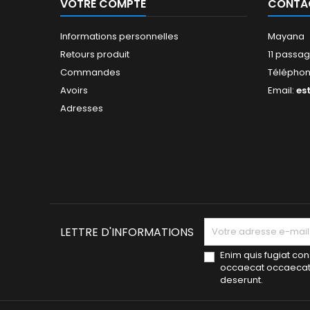
VOTRE COMPTE
CONTA
Informations personnelles
Mayana
Retours produit
11 passag
Commandes
Télépho
Avoirs
Email:
es
Adresses
LETTRE D'INFORMATIONS
Enim quis fugiat con
occaecat occaecat d
deserunt.