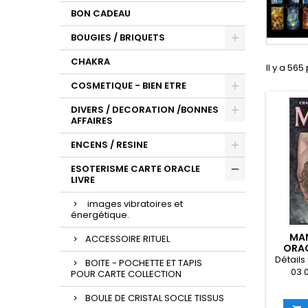
BON CADEAU
BOUGIES / BRIQUETS
CHAKRA
Il y a 565
COSMETIQUE - BIEN ETRE
DIVERS / DECORATION /BONNES
AFFAIRES
ENCENS / RESINE
ESOTERISME CARTE ORACLE
LIVRE
images vibratoires et
énergétique.
MAN
ACCESSOIRE RITUEL
ORAC
M
Détails
BOITE - POCHETTE ET TAPIS
03 08
POUR CARTE COLLECTION
Scara
2021) Lan
BOULE DE CRISTAL SOCLE TISSUS