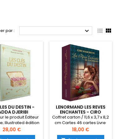



ier par :
CLES DU DESTIN -
LENORMAND LES REVES
ADDA DJERIBI
ENCHANTES - CIRO
MARCHETTI
ur le produit Éditeur ‏
Coffret carton / 11,6 x 3,7 x 8,2
ue; Illustrated édition
cm Cartes 46 cartes Livre
s 2023) Langue ‏ :
96 pages en Français
Prix
Prix
28,00 €
18,00 €
‏ : ‎ 232 pages