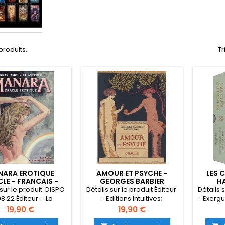
 produits.
Tr
ARA EROTIQUE
AMOUR ET PSYCHE -
LES 
LE - FRANCAIS -
GEORGES BARBIER
H
ILO MANARA
 sur le produit DISPO
Détails sur le produit Éditeur ‏
Détails s
 22 Éditeur ‏ : ‎ Lo
: ‎ Editions Intuitives;
: ‎ Exerg
beo (16 septembre
Illustrated édition (3 juin
(9 mar
Prix
Prix
19,90 €
19,90 €
gue ‏ : ‎ Anglais
2021) Langue ‏ : ‎ Français
‎ Français Relié 