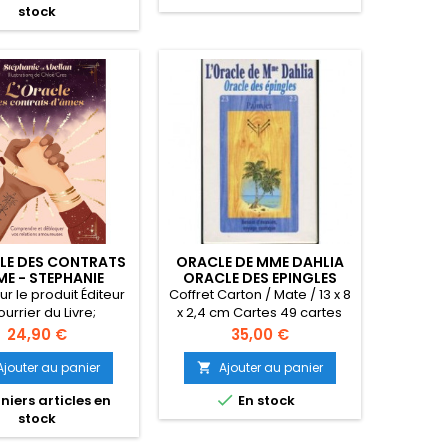
stock
l'article ‏ : ‎ 410 g Dimensions ‏ :
x 13 cm
‎ 10.1 x 4.5 x 14 cm
LE DES CONTRATS
ORACLE DE MME DAHLIA
ME - STEPHANIE
ORACLE DES EPINGLES
ABELLAN
ur le produit Éditeur ‏
Coffret Carton / Mate / 13 x 8
Courrier du Livre;
x 2,4 cm Cartes 49 cartes
ted édition (4 janvier
Livre Livret en Noir et blanc
Prix
Prix
24,90 €
35,00 €
 ‏ : ‎ Français
(En Français)
Ajouter au panier
Ajouter au panier

8 ISBN-13 ‏ : ‎ 978-

niers articles en
En stock
927540 Poids de
stock
12.9 x 4.3 x 17.3 cm