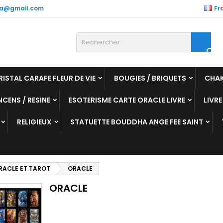
a@gmail.com
Fr

RISTAL CARAFE FLEUR DE VIE
BOUGIES / BRIQUETS
CHA
NCENS / RESINE
ESOTERISME CARTE ORACLE LIVRE
LIVRE
RELIGIEUX
STATUETTE BOUDDHA ANGE FEE SAINT
RACLE ET TAROT
ORACLE
ORACLE