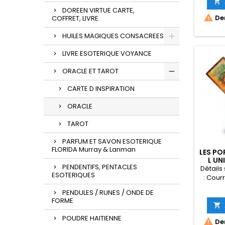
Broché ‏ : ‎ 35 pages ISBN-10 ‏ :

‎ 886527722
DOREEN VIRTUE CARTE,

Der
COFFRET, LIVRE.
886
l'article ‏ : ‎ 288 g Dimensions 
HUILES MAGIQUES CONSACREES
: ‎
LIVRE ESOTERIQUE VOYANCE
ORACLE ET TAROT
CARTE D INSPIRATION
ORACLE
TAROT
PARFUM ET SAVON ESOTERIQUE
FLORIDA Murray & Lanman
LES PO
L UN
PENDENTIFS, PENTACLES
Détails 
ESOTERIQUES
: Cour
2021) La
PENDULES / RUNES / ONDE DE
: 1
FORME
270291

27029194
POUDRE HAITIENNE

Der
: 408 g 