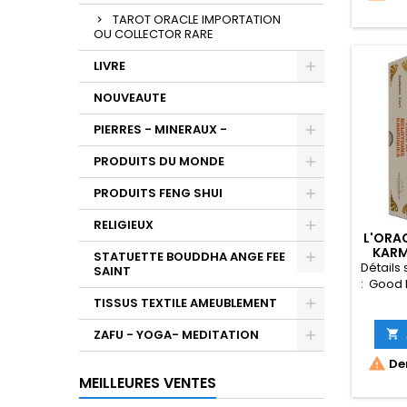
TAROT ORACLE IMPORTATION
OU COLLECTOR RARE
LIVRE
NOUVEAUTE
PIERRES - MINERAUX -
PRODUITS DU MONDE
PRODUITS FENG SHUI
RELIGIEUX
L'ORA
KARM
STATUETTE BOUDDHA ANGE FEE
Détails 
SAINT
: ‎ Goo
Illust
TISSUS TEXTILE AMEUBLEMENT
2025) Langu
Relié ‏ : ‎ 300 pages ISBN-10 ‏ :
ZAFU - YOGA- MEDITATION

‎ 23857810

Der
238
MEILLEURES VENTES
l'article ‏ : ‎ 434 g Dimensions ‏
: ‎