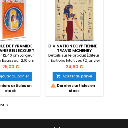
li de vie et des
les symboles. Ses
 et ses mots clés
ettent de façon
ludique...
LE DE PYRAMIDE -
DIVINATION EGYPTIENNE -
ANIE BELLECOURT
TRAVIS MCHENRY
r 12,40 cm Largeur
Détails sur le produit Éditeur ‏
m Épaisseur 2,10 cm
: ‎ Editions Intuitives (2 janvier
Poids 189 gr.
2025) Langue ‏ : ‎ Français
Prix
Prix
25,00 €
24,90 €
Relié ‏ : ‎ 192 pages ISBN-10 ‏ :
‎ 2382971266 ISBN-13 ‏ : ‎ 978-
Ajouter au panier
Ajouter au panier

2382971260 Poids de

niers articles en
Derniers articles en
l'article ‏ : ‎ 406 g Dimensions ‏
stock
stock
: ‎ 10.6 x 4.1 x 14.5 cm
nt
