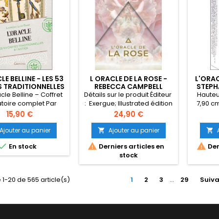
remp
multip
images
perm
LE BELLINE - LES 53
L ORACLE DE LA ROSE -
L'ORAC
 TRADITIONNELLES
REBECCA CAMPBELL
STEPH
NOTICE - COFFRET
acle Belline – Coffret
Détails sur le produit Éditeur ‏
Hauteu
atoire complet Par
: ‎ Exergue; Illustrated édition
7,90 c
ence Luyé-Tanet –
(24 août 2023) Langue ‏ :
Prix
Prix
15,90 €
24,90 €
ns Grancher Plongez
‎ Français Relié ‏ : ‎ 165 pages
univers fascinant de
ISBN-10 ‏ : ‎ 2361886928 ISBN-
Ajouter au panier
Ajouter au panier


nation avec L’Oracle
13 ‏ : ‎ 978-2361886929 Poids



En stock
Derniers articles en
Der
, un coffret complet
de l'article ‏ : ‎ 400 g
stock
osé de 53 cartes
Dimensions ‏ : ‎ 10.3 x 4.6 x 14
nnelles et d’un livret
cm
tif. Héritier des arts
 1-20 de 565 article(s)
1
2
3
…
29
Suiva
oires du XIXe siècle,
cle est l’un des plus
nts et précis pour...