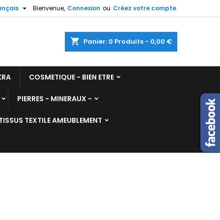

ançais
Bienvenue,
Connexion
ou
Créez votre compte
shopping_cart
Panier:
0
Produits - 0,00 €
KRA
COSMETIQUE - BIEN ETRE
PIERRES - MINERAUX -
TISSUS TEXTILE AMEUBLEMENT