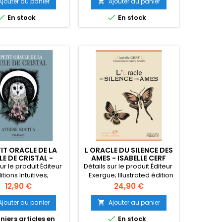
Ajouter au panier
Ajouter au panier



En stock
En stock
rticle ‏ : ‎ 610 g
3 x 4.7 x 17.5
cm
TIT ORACLE DE LA
L ORACLE DU SILENCE DES
E DE CRISTAL -
AMES - ISABELLE CERF
HENE NOCTUA
ur le produit Éditeur ‏
Détails sur le produit Éditeur ‏
Editions Intuitives;
: ‎ Exergue; Illustrated édition
ed édition (15 février
(26 septembre 2024)
Prix
Prix
12,90 €
24,90 €
 ‏ : ‎ Français
Langue ‏ : ‎ Français Relié ‏ :
‎ 248 pages ISBN-10 ‏ :
Ajouter au panier
Ajouter au panier

X ISBN-13 ‏ : ‎ 978-
‎ 2361887983 ISBN-13 ‏ : ‎ 978-

niers articles en
En stock
79 Poids de l'article
2361887988 Poids de