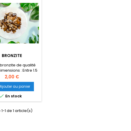
BRONZITE
 bronzite de qualité
Dimensions : Entre 1.5
5 cm Poids : Pays :
Prix
2,00 €
outes les photos sont
 sans lumière. Photo
Ajouter au panier
n contractuelle.

En stock
1-1 de 1 article(s)