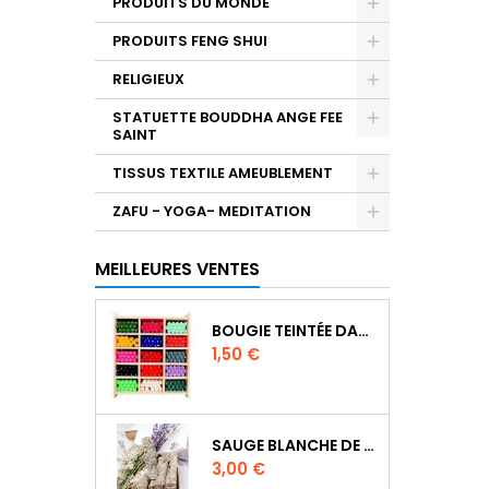
PRODUITS DU MONDE
PRODUITS FENG SHUI
RELIGIEUX
STATUETTE BOUDDHA ANGE FEE
SAINT
TISSUS TEXTILE AMEUBLEMENT
ZAFU - YOGA- MEDITATION
MEILLEURES VENTES
BOUGIE TEINTÉE DANS LA MASSE CIRE VÉGÉTALE DURÉE 8H
Prix
1,50 €
SAUGE BLANCHE DE CALIFORNIE QUALITE EXTRA PETIT FAGOT 10/11 CM
Prix
3,00 €