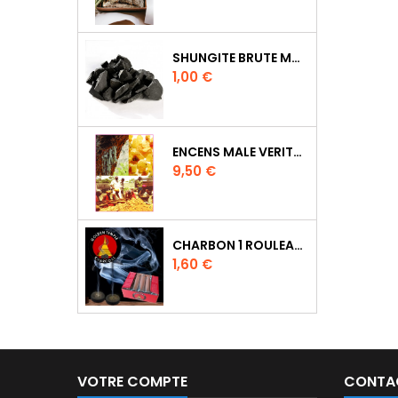
SHUNGITE BRUTE MORCEAU 2 A 3 CM
Prix
1,00 €
ENCENS MALE VERITABLE RARE 20 GR
Prix
9,50 €
CHARBON 1 ROULEAU DE 10 PASTILLES DIAMETRE 33MM
Prix
1,60 €
VOTRE COMPTE
CONTA