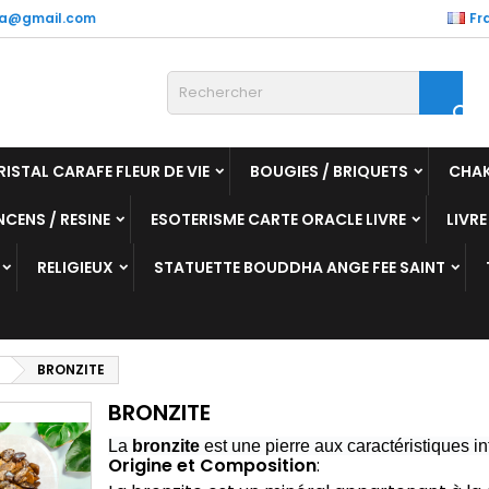
a@gmail.com
Fr

RISTAL CARAFE FLEUR DE VIE
BOUGIES / BRIQUETS
CHA
NCENS / RESINE
ESOTERISME CARTE ORACLE LIVRE
LIVRE
RELIGIEUX
STATUETTE BOUDDHA ANGE FEE SAINT
BRONZITE
BRONZITE
La
bronzite
est une pierre aux caractéristiques int
Origine et Composition
: