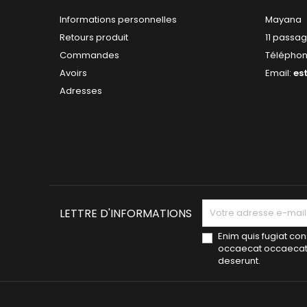
Informations personnelles
Mayana
Retours produit
11 passag
Commandes
Télépho
Avoirs
Email:
es
Adresses
LETTRE D'INFORMATIONS
Enim quis fugiat con
occaecat occaecat d
deserunt.