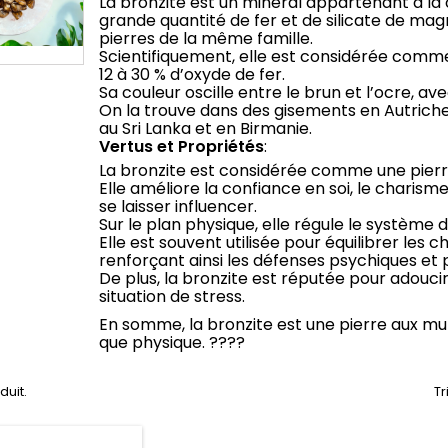
La bronzite est un minéral appartenant à la c
grande quantité de fer et de silicate de magn
pierres de la même famille.
Scientifiquement, elle est considérée com
12 à 30 % d’oxyde de fer.
Sa couleur oscille entre le brun et l’ocre, av
On la trouve dans des gisements en Autriche,
au Sri Lanka et en Birmanie
.
Vertus et Propriétés
:
La bronzite est considérée comme une pierre
Elle améliore la confiance en soi, le charism
se laisser influencer.
Sur le plan physique, elle régule le système 
Elle est souvent utilisée pour équilibrer les c
renforçant ainsi les défenses psychiques et
De plus, la bronzite est réputée pour adoucir 
situation de stress
.
En somme, la bronzite est une pierre aux mul
que physique. ????
oduit.
Tr