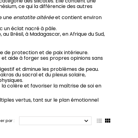
atégorie des silicates. Elle contient une
ésium, ce qui la différencie des autres
me une
enstatite altérée
et contient environ
ec un éclat nacré à pâle.
 au Brésil, à Madagascar, en Afrique du Sud,
 de protection et de paix intérieure.
e et aide à forger ses propres opinions sans
digestif et diminue les problèmes de peau.
hakras du sacral et du plexus solaire,
 physiques
.
la colère et favoriser la maîtrise de soi en
tiples vertus, tant sur le plan émotionnel



ier par :