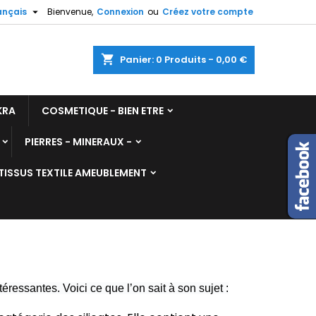

ançais
Bienvenue,
Connexion
ou
Créez votre compte
shopping_cart
Panier:
0
Produits - 0,00 €
KRA
COSMETIQUE - BIEN ETRE
PIERRES - MINERAUX -
TISSUS TEXTILE AMEUBLEMENT
éressantes. Voici ce que l’on sait à son sujet :