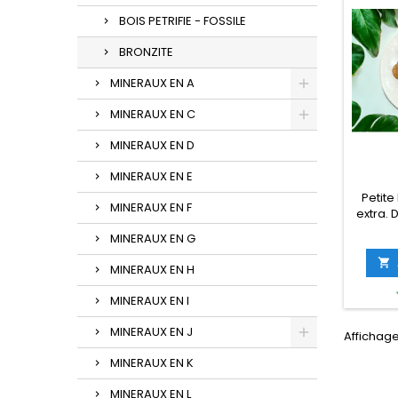
BOIS PETRIFIE - FOSSILE
BRONZITE
MINERAUX EN A
MINERAUX EN C
MINERAUX EN D
MINERAUX EN E
Petite
MINERAUX EN F
extra. 
et 2.
MINERAUX EN G
Brésil T
prisent

MINERAUX EN H
no
MINERAUX EN I
MINERAUX EN J
Affichage 
MINERAUX EN K
MINERAUX EN L