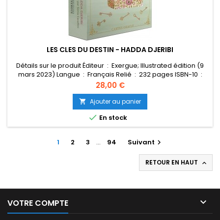
LES CLES DU DESTIN - HADDA DJERIBI
Détails sur le produit Éditeur ‏ : ‎ Exergue; Illustrated édition (9
mars 2023) Langue ‏ : ‎ Français Relié ‏ : ‎ 232 pages ISBN-10 ‏ :
‎ 2361885794 ISBN-13 ‏ : ‎ 978-2361885793 Poids de l'article ‏ : ‎ 610
Prix
28,00 €
g Dimensions ‏ : ‎ 13 x 4.7 x 17.5 cm
Ajouter au panier


En stock
1
2
3
…
94
Suivant

RETOUR EN HAUT


VOTRE COMPTE