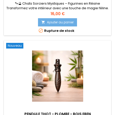
🐾🔮 Chats Sorciers Mystiques – Figurines en Résine
Transformez votre intérieur avec une touche de magie féline.
Ces adorables chats noirs, vêtus de tenues de sorcier,
Prix
16,00 €
incarnent la sagesse et le mystère. Chaque figurine est
minutieusement sculptée en résine, avec des détails
Ajouter au panier

ésotériques comme le pentagramme, le grimoire ouvert et

Rupture de stock
les accessoires magiques....
Nouveau
PENDULE THOT - PLOMBE - BOIS EBEN