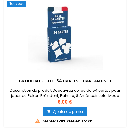
Nouveau
LA DUCALE JEU DE 54 CARTES - CARTAMUNDI
Description du produit Découvrez ce jeu de 54 cartes pour
jouer au Poker, Président, Palmito, 8 Américain, etc. Mode
d'emploi Mélangez les cartes et distribuez-les aux joueurs. Le
Prix
6,00 €
jeu commence !
Ajouter au panier


Derniers articles en stock