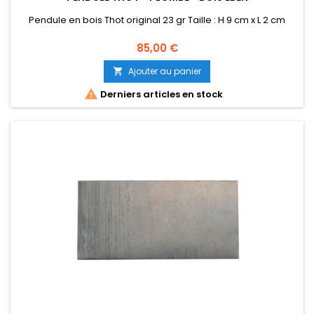
Pendule en bois Thot original 23 gr Taille : H 9 cm x L 2 cm
Prix
85,00 €
Ajouter au panier


Derniers articles en stock