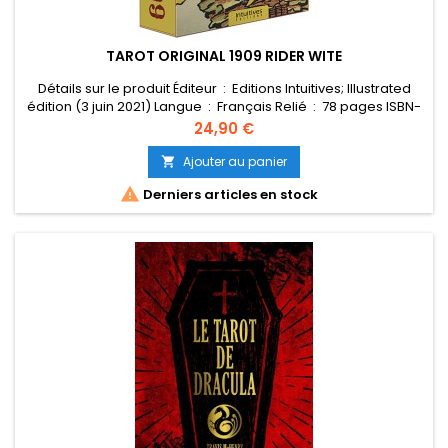
TAROT ORIGINAL 1909 RIDER WITE
Détails sur le produit Éditeur ‏ : ‎ Editions Intuitives; Illustrated
édition (3 juin 2021) Langue ‏ : ‎ Français Relié ‏ : ‎ 78 pages ISBN-
10 ‏ : ‎ 2382970049 ISBN-13 ‏ : ‎ 978-2382970041 Poids de l'article ‏ :
Prix
24,90 €
‎ 220 g Dimensions ‏ : ‎ 7 x 3.3 x 12.5 cm
Ajouter au panier


Derniers articles en stock