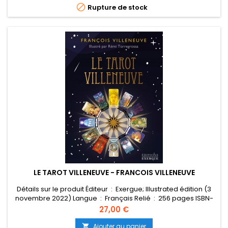

Rupture de stock
LE TAROT VILLENEUVE - FRANCOIS VILLENEUVE
Détails sur le produit Éditeur ‏ : ‎ Exergue; Illustrated édition (3
novembre 2022) Langue ‏ : ‎ Français Relié ‏ : ‎ 256 pages ISBN-
10 ‏ : ‎ 2361884372 ISBN-13 ‏ : ‎ 978-2361884376 Poids de l'article ‏ :
Prix
27,00 €
‎ 590 g Dimensions ‏ : ‎ 12.5 x 5.5 x 17 cm UNSPSC-Code ‏ :
‎ 55101500
Ajouter au panier
