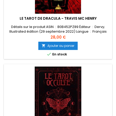
LE TAROT DE DRACULA - TRAVIS MC HENRY
Détails sur le produit ASIN ‏ : ‎ B0B452PZ89 Éditeur ‏ : ‎ Dervy;
Illustrated édition (29 septembre 2022) Langue ‏ : ‎ Français
Relié ‏ : ‎ 128 pages ISBN-13 ‏ : ‎ 979-1024206530 Poids de l'article ‏
Prix
28,00 €
: ‎ 530 g Dimensions ‏ : ‎ 13 x 5 x 18.5 cm UNSPSC-Code ‏ : ‎ 55101500
Ajouter au panier


En stock