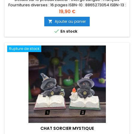
Fournitures diverses : 16 pages ISBN-10 : 8865273054 ISBN-13 :
978-8865273050 Poids de l'article : 230 g Dimensions : 7 x 3 x
Prix
19,90 €
12.5 cm
Ajouter au panier


En stock
Rupture de stock
CHAT SORCIER MYSTIQUE