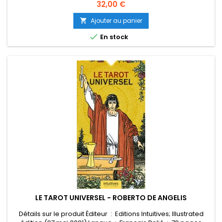
ISBN-13 : 979-1094878798 Poids de l'article : 900 g Dimensions
Prix
32,00 €
: 14.7 x 5.8 x 21 cm
Ajouter au panier


En stock
LE TAROT UNIVERSEL - ROBERTO DE ANGELIS
Détails sur le produit Éditeur ‏ : ‎ Editions Intuitives; Illustrated