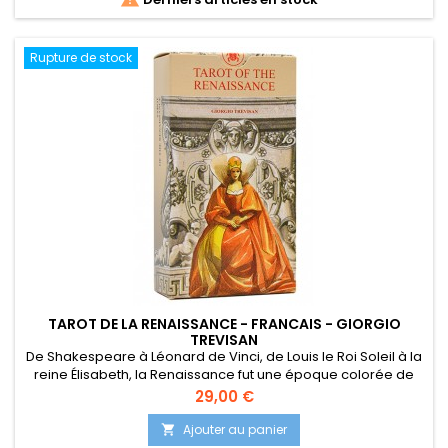
Rupture de stock
TAROT DE LA RENAISSANCE - FRANCAIS - GIORGIO
TREVISAN
De Shakespeare à Léonard de Vinci, de Louis le Roi Soleil à la
reine Élisabeth, la Renaissance fut une époque colorée de
génie artistique et de monarques absolus. Ce jeu de tarot
Prix
29,00 €
d'époque témoigne de la richesse artistique et de la
diversité d'une époque où les courtisans en drap de velours
Ajouter au panier

arpentaient les salles de marbre des palais tandis que les...