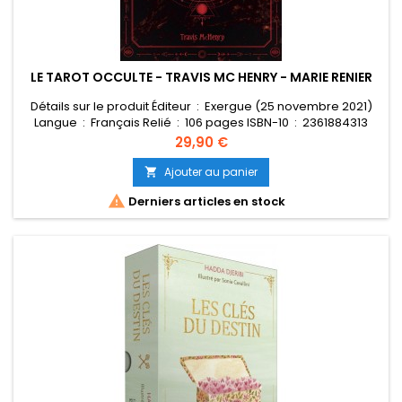
LE TAROT OCCULTE - TRAVIS MC HENRY - MARIE RENIER
Détails sur le produit Éditeur ‏ : ‎ Exergue (25 novembre 2021)
Langue ‏ : ‎ Français Relié ‏ : ‎ 106 pages ISBN-10 ‏ : ‎ 2361884313
ISBN-13 ‏ : ‎ 978-2361884314 Poids de l'article ‏ : ‎ 549 g
Prix
29,90 €
Dimensions ‏ : ‎ 13 x 5 x 18.5 cm
Ajouter au panier


Derniers articles en stock