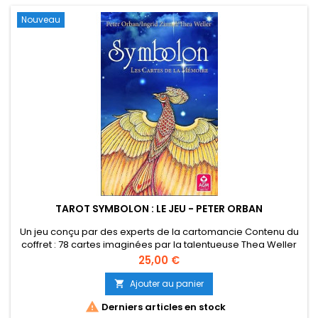
Nouveau
TAROT SYMBOLON : LE JEU - PETER ORBAN
Un jeu conçu par des experts de la cartomancie Contenu du
coffret : 78 cartes imaginées par la talentueuse Thea Weller
Un livret d'explications détaillées et d'interprétation par Peter
Prix
25,00 €
Orban et Ingrid Zinnel. Tous trois sont des experts connus en
matière d'interprétation des symboles dans les contes, les
Ajouter au panier

mythes, les rêves et l'astrologie. Un jeu...

Derniers articles en stock