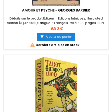
AMOUR ET PSYCHE - GEORGES BARBIER
Détails sur le produit Éditeur ‏ : ‎ Editions Intuitives; Illustrated
édition (3 juin 2021) Langue ‏ : ‎ Français Relié ‏ : ‎ 30 pages ISBN-
10 ‏ : ‎ 2382970006 ISBN-13 ‏ : ‎ 978-2382970003 Poids de l'article ‏ :
Prix
19,90 €
‎ 231 g Dimensions ‏ : ‎ 10.1 x 3.2 x 13.8 cm
Ajouter au panier


Derniers articles en stock