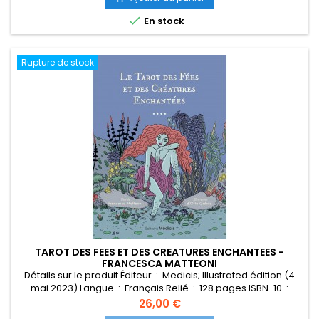

En stock
Rupture de stock
TAROT DES FEES ET DES CREATURES ENCHANTEES -
FRANCESCA MATTEONI
Détails sur le produit Éditeur ‏ : ‎ Medicis; Illustrated édition (4
mai 2023) Langue ‏ : ‎ Français Relié ‏ : ‎ 128 pages ISBN-10 ‏ :
‎ 2853278484 ISBN-13 ‏ : ‎ 978-2853278485 Poids de l'article ‏ :
Prix
26,00 €
‎ 650 g Dimensions ‏ : ‎ 12.5 x 6.2 x 16.5 cm