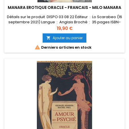
MANARA EROTIQUE ORACLE - FRANCAIS - MILO MANARA
Détails sur le produit DISPO 03 08 22 Éditeur ‏ : ‎ Lo Scarabeo (16
septembre 2021) Langue ‏ : ‎ Anglais Broché ‏ : ‎ 35 pages ISBN-
10 ‏ : ‎ 886527722X ISBN-13 ‏ : ‎ 978-8865277225 Poids de l'article ‏ :
Prix
19,90 €
‎ 288 g Dimensions ‏ : ‎ 14.1 x 3.4 x 10.1 cm
Ajouter au panier


Derniers articles en stock