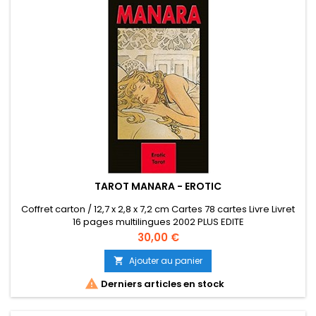
TAROT MANARA - EROTIC
Coffret carton / 12,7 x 2,8 x 7,2 cm Cartes 78 cartes Livre Livret
16 pages multilingues 2002 PLUS EDITE
Prix
30,00 €
Ajouter au panier


Derniers articles en stock