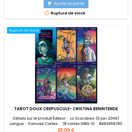
Ajouter au panier


Rupture de stock
Rupture de stock
TAROT DOUX CREPUSCULE- CRISTINA BENINTENDE
Détails sur le produit Éditeur ‏ : ‎ Lo Scarabeo (9 juin 2009)
Langue ‏ : ‎ francais Cartes ‏ : ‎ 78 cartes ISBN-10 ‏ : ‎ 8883958780
ISBN-13 ‏ : ‎ 978-8883958786 Poids de l'article ‏ : ‎ 250 g
Prix
35,00 €