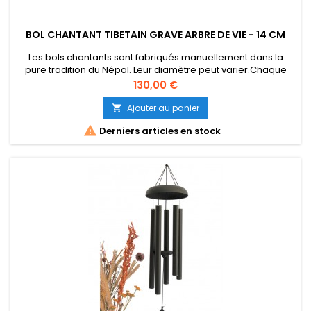
BOL CHANTANT TIBETAIN GRAVE ARBRE DE VIE - 14 CM
Les bols chantants sont fabriqués manuellement dans la
pure tradition du Népal. Leur diamètre peut varier.Chaque
bol est unique, le design / la couleur peuvent être quelque
Prix
130,00 €
peu différents de la photo affichée. Environs 14 cm sur 7 cm.
660 gr Note : DO Son longue durée. vendu sans maillet en
Ajouter au panier

bois

Derniers articles en stock