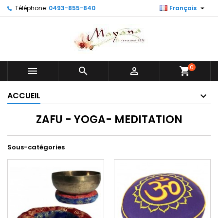

Téléphone:
0493-855-840
Français
0



shopping_cart
ACCUEIL
ZAFU - YOGA- MEDITATION
Sous-catégories