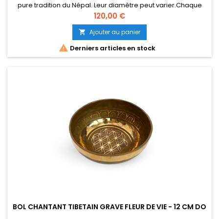
pure tradition du Népal. Leur diamètre peut varier.Chaque
bol est unique, le design / la couleur peuvent être quelque
Prix
120,00 €
peu différents de la photo affichée. Environs 12 cm sur 7 cm.
530 gr Note : FA Son longue durée. vendu sans maillet en
Ajouter au panier

bois

Derniers articles en stock
BOL CHANTANT TIBETAIN GRAVE FLEUR DE VIE - 12 CM DO