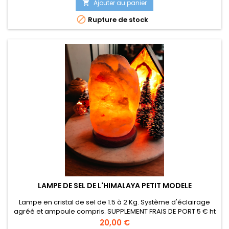
530 gr Note : SI Son longue durée. vendu sans maillet en bois
Ajouter au panier


Rupture de stock
LAMPE DE SEL DE L'HIMALAYA PETIT MODELE
Lampe en cristal de sel de 1.5 à 2 Kg. Système d'éclairage
agréé et ampoule compris. SUPPLEMENT FRAIS DE PORT 5 € ht
Prix
20,00 €