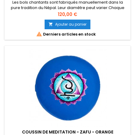
Les bols chantants sont fabriqués manuellement dans la
pure tradition du Népal. Leur diamètre peut varier.Chaque
bol est unique, le design / la couleur peuvent être quelque
Prix
120,00 €
peu différents de la photo affichée. Environs 12 cm sur 7 cm.
530 gr Note : DO Son longue durée. vendu sans maillet en
Ajouter au panier

bois

Derniers articles en stock
COUSSIN DE MEDITATION - ZAFU - ORANGE