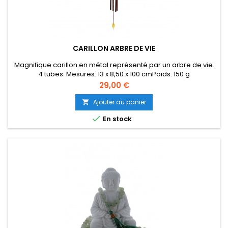
CARILLON ARBRE DE VIE
Magnifique carillon en métal représenté par un arbre de vie.
4 tubes. Mesures: 13 x 8,50 x 100 cmPoids: 150 g
Prix
29,00 €
Ajouter au panier


En stock