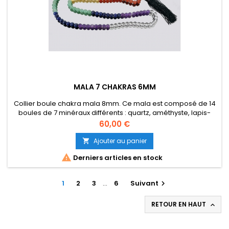
MALA 7 CHAKRAS 6MM
Collier boule chakra mala 8mm. Ce mala est composé de 14
boules de 7 minéraux différents : quartz, améthyste, lapis-
lazuli, quartz vert, calcite jaune, agate cornaline et jaspe
Prix
60,00 €
rouge, tous de la plus haute qualité. Le collier mala est
composé de 108 unités de boules de 6 mm et d'une seule
Ajouter au panier

unité de boules de 8 mm. Longueur collier 88cm, longueur

Derniers articles en stock
moyenne...
1
2
3
…
6
Suivant

RETOUR EN HAUT
