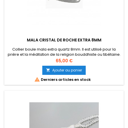
MALA CRISTAL DE ROCHE EXTRA 8MM
Collier boule mala extra quartz 8mm. Il est utilisé pour la
prière et la méditation de la religion bouddhiste ou tibétaine.
Ce mala est composé de 108 unités de boules de 8 mm et 1
Prix
65,00 €
unité de boules de 10 mm. Longueur collier 88cm, longueur
moyenne fermé 44cm.
Ajouter au panier


Derniers articles en stock