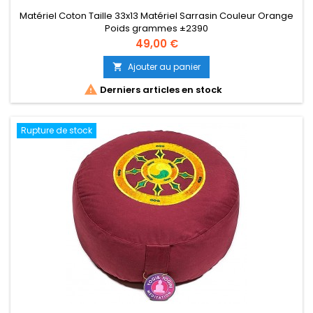
Matériel Coton Taille 33x13 Matériel Sarrasin Couleur Orange
Poids grammes ±2390
Prix
49,00 €
Ajouter au panier


Derniers articles en stock
Rupture de stock