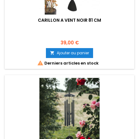
CARILLON A VENT NOIR 81 CM
Prix
39,00 €
Ajouter au panier


Derniers articles en stock