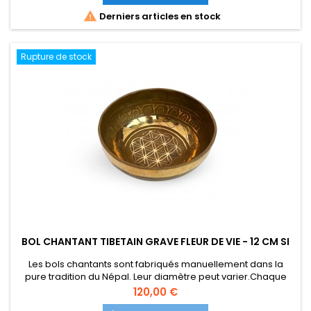
fabriqué à la main, rendant chaque pièce unique. Maillet...

Derniers articles en stock
Rupture de stock
BOL CHANTANT TIBETAIN GRAVE FLEUR DE VIE - 12 CM SI
Les bols chantants sont fabriqués manuellement dans la
pure tradition du Népal. Leur diamètre peut varier.Chaque
bol est unique, le design / la couleur peuvent être quelque
Prix
120,00 €
peu différents de la photo affichée. Environs 12 cm sur 7 cm.