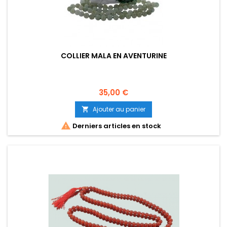
COLLIER MALA EN AVENTURINE
Prix
35,00 €
Ajouter au panier


Derniers articles en stock