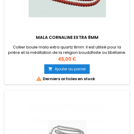
MALA CORNALINE EXTRA 8MM
Collier boule mala extra quartz 8mm. Il est utilisé pour la
prière et la méditation de la religion bouddhiste ou tibétaine.
Ce mala est composé de 108 unités de boules de 8 mm et 1
Prix
45,00 €
unité de boules de 10 mm. Longueur collier 88cm, longueur
moyenne fermé 44cm.
Ajouter au panier


Derniers articles en stock