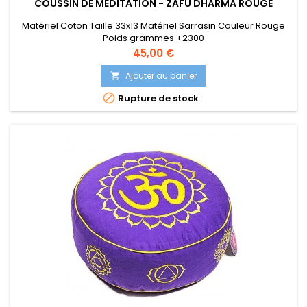
COUSSIN DE MEDITATION - ZAFU DHARMA ROUGE
Matériel Coton Taille 33x13 Matériel Sarrasin Couleur Rouge
Poids grammes ±2300
Prix
45,00 €
Ajouter au panier


Rupture de stock