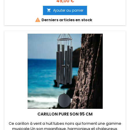
Prix
49,00 €
et lavable à 30º 100% coton Avec poignée pour un transport
facile
Ajouter au panier


Derniers articles en stock
CARILLON PURE SON 95 CM
Ce carillon à vent a huit tubes noirs qui forment une gamme
musicale.Un son magnifique, harmonieux et chaleureux.