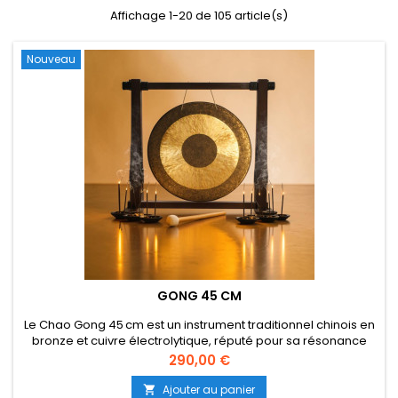
Affichage 1-20 de 105 article(s)
Nouveau
GONG 45 CM
Le Chao Gong 45 cm est un instrument traditionnel chinois en
bronze et cuivre électrolytique, réputé pour sa résonance
profonde et apaisante. Idéal pour la méditation, le yoga, ou
Prix
290,00 €
les rituels sonores, il diffuse une vibration harmonieuse qui
purifie l’espace et favorise la détente. Chaque gong est
Ajouter au panier
