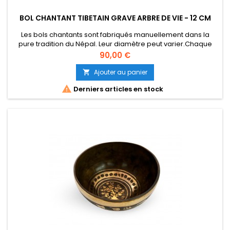
BOL CHANTANT TIBETAIN GRAVE ARBRE DE VIE - 12 CM
Les bols chantants sont fabriqués manuellement dans la
pure tradition du Népal. Leur diamètre peut varier.Chaque
bol est unique, le design / la couleur peuvent être quelque
Prix
90,00 €
peu différents de la photo affichée. Environs 12 cm sur 7 cm.
440 gr Note : SOL Son longue durée. vendu sans maillet en
Ajouter au panier

bois

Derniers articles en stock