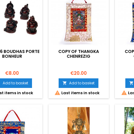
 6 BOUDHAS PORTE
COPY OF THANGKA
COP
BONHEUR
CHENREZIG
Price
Price
€8.00
€20.00
Add to basket
Add to basket





st items in stock
Last items in stock
Las