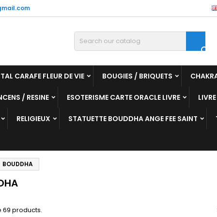
mail.com

TAL CARAFE FLEUR DE VIE
BOUGIES / BRIQUETS
CHAKR
NCENS / RESINE
ESOTERISME CARTE ORACLE LIVRE
LIVRE
RELIGIEUX
STATUETTE BOUDDHA ANGE FEE SAINT
BOUDDHA
DHA
 69 products.