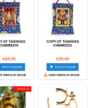
Y OF THANGKA
COPY OF THANGKA
CHENREZIG
CHENREZIG
Price
Price
€20.00
€20.00
Add to basket
Add to basket


t items in stock
Last items in stock
- €600.00