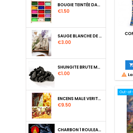
BOUGIE TEINTÉE DANS LA MASSE CIRE VÉGÉTALE DURÉE 8H
Price
€1.50
COP
SAUGE BLANCHE DE CALIFORNIE QUALITE EXTRA PETIT FAGOT 8 A 10 CM
Price
€3.00
SHUNGITE BRUTE MORCEAU 2 A 3 CM
Price
€1.00

La
Out-of
ENCENS MALE VERITABLE RARE 20 GR
Price
€9.50
CHARBON 1 ROULEAU DE 10 PASTILLES DIAMETRE 33MM