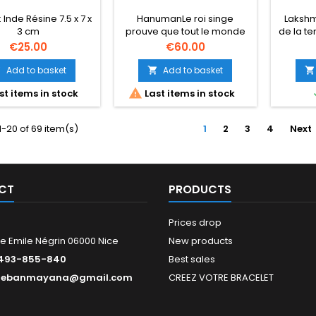
 Inde Résine 7.5 x 7 x
HanumanLe roi singe
Lakshm
3 cm
prouve que tout le monde
de la te
peut expérimenter une
bonheur
Price
Price
€25.00
€60.00
puissance supérieure
Elle n'
grâce à la dévotion. Il
dée
Add to basket
Add to basket



grandit régulièrement au-
matér

st items in stock
Last items in stock
delà de lui-même et grâce
bien-ê
à son service désintéressé,
l'abon
il acquiert une force qui
Shak
-20 of 69 item(s)
1
2
3
4
Next
déplace les
main
montagnes.Laiton, H: 8,5 cm,
Vishnu
280 g
CT
PRODUCTS
Prices drop
e Emile Négrin 06000 Nice
New products
493-855-840
Best sales
tebanmayana@gmail.com
CREEZ VOTRE BRACELET