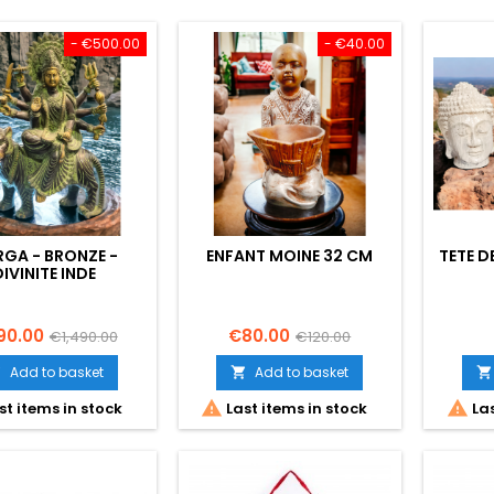
- €500.00
- €40.00
GA - BRONZE -
ENFANT MOINE 32 CM
TETE D
DIVINITE INDE
ce
Regular
Price
Regular
90.00
€80.00
€1,490.00
€120.00
price
price
Add to basket
Add to basket





st items in stock
Last items in stock
Las