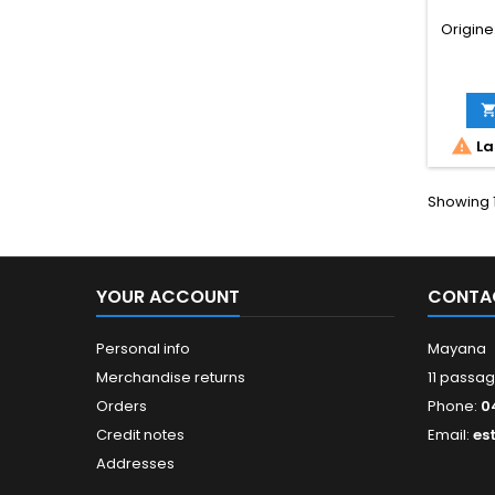
Origine:

La
Showing 1
YOUR ACCOUNT
CONTA
Personal info
Mayana
Merchandise returns
11 passag
Orders
Phone:
0
Credit notes
Email:
es
Addresses