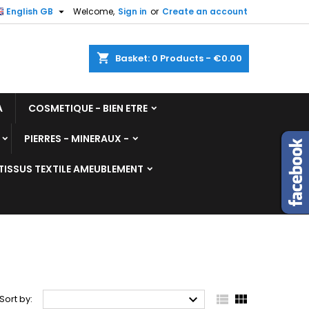

English GB
Welcome,
Sign in
or
Create an account
shopping_cart
Basket:
0
Products - €0.00
A
COSMETIQUE - BIEN ETRE
PIERRES - MINERAUX -
TISSUS TEXTILE AMEUBLEMENT



Sort by: