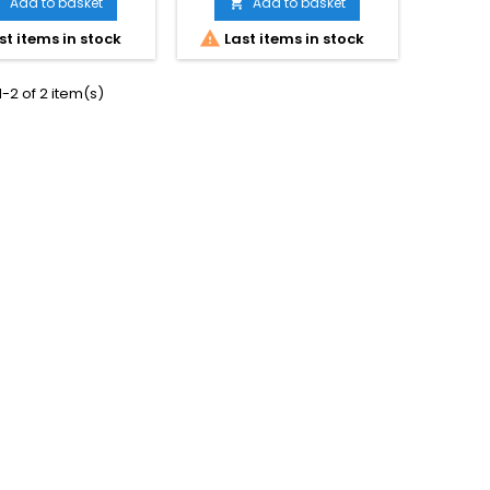
Add to basket
Add to basket



st items in stock
Last items in stock
-2 of 2 item(s)