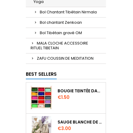
Yoga
Bol Chantant Tibétain Nirmala
Bol chantant Zenkoan
Bol Tibétain gravé OM
MALA CLOCHE ACCESSOIRE
RITUEL TIBETAIN
ZAFU COUSSIN DE MEDITATION
BEST SELLERS
BOUGIE TEINTÉE DANS LA MASSE CIRE VÉGÉTALE DURÉE 8H
Price
€1.50
SAUGE BLANCHE DE CALIFORNIE QUALITE EXTRA PETIT FAGOT 8 A 10 CM
Price
€3.00