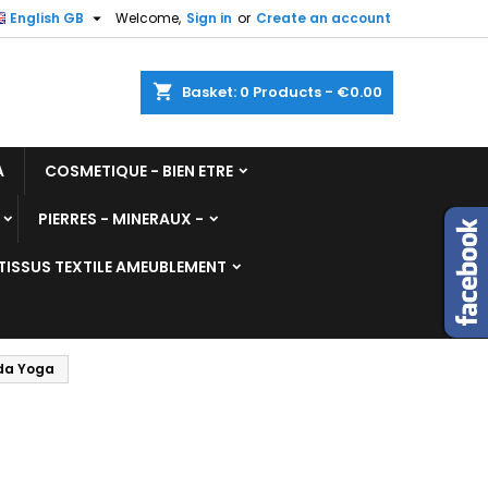

English GB
Welcome,
Sign in
or
Create an account
shopping_cart
Basket:
0
Products - €0.00
A
COSMETIQUE - BIEN ETRE
PIERRES - MINERAUX -
TISSUS TEXTILE AMEUBLEMENT
ada Yoga