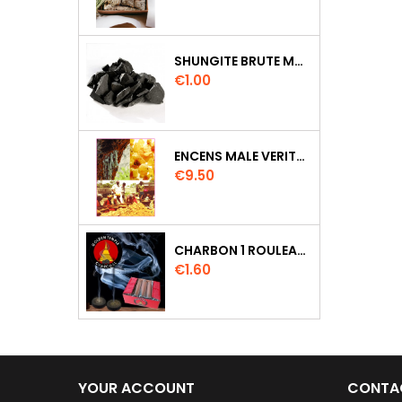
SHUNGITE BRUTE MORCEAU 2 A 3 CM
Price
€1.00
ENCENS MALE VERITABLE RARE 20 GR
Price
€9.50
CHARBON 1 ROULEAU DE 10 PASTILLES DIAMETRE 33MM
Price
€1.60
YOUR ACCOUNT
CONTA