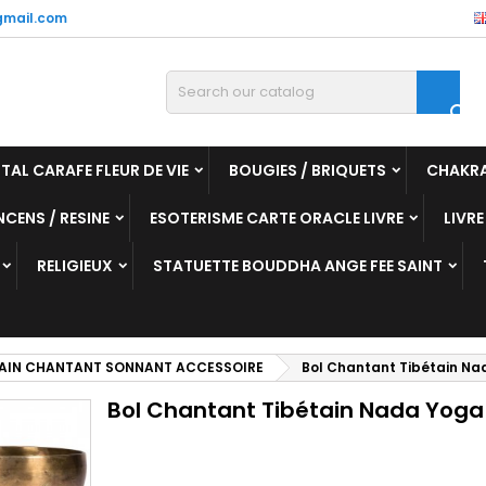
mail.com

TAL CARAFE FLEUR DE VIE
BOUGIES / BRIQUETS
CHAKR
NCENS / RESINE
ESOTERISME CARTE ORACLE LIVRE
LIVRE
RELIGIEUX
STATUETTE BOUDDHA ANGE FEE SAINT
TAIN CHANTANT SONNANT ACCESSOIRE
Bol Chantant Tibétain N
Bol Chantant Tibétain Nada Yoga