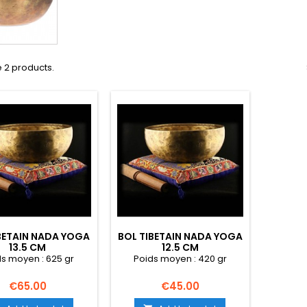
 2 products.
BETAIN NADA YOGA
BOL TIBETAIN NADA YOGA
13.5 CM
12.5 CM
s moyen : 625 gr
Poids moyen : 420 gr
Price
Price
€65.00
€45.00