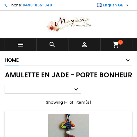

Phone:
0493-855-840
English GB
0



shopping_cart
HOME
AMULETTE EN JADE - PORTE BONHEUR

Showing 1-1 of 1 item(s)