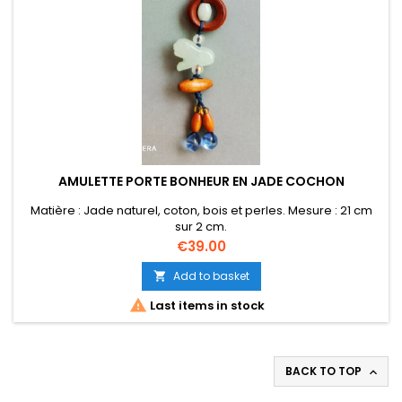
AMULETTE PORTE BONHEUR EN JADE COCHON
Matière : Jade naturel, coton, bois et perles. Mesure : 21 cm
sur 2 cm.
Price
€39.00
Add to basket


Last items in stock
BACK TO TOP
