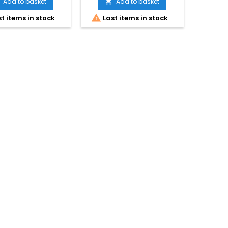
Add to basket
Add to basket


t items in stock
Last items in stock