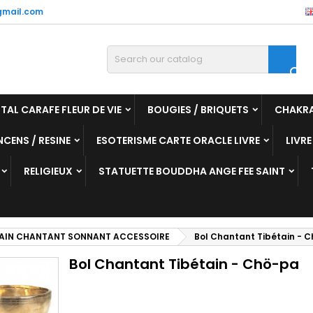
mail.com

TAL CARAFE FLEUR DE VIE
BOUGIES / BRIQUETS
CHAKR
NCENS / RESINE
ESOTERISME CARTE ORACLE LIVRE
LIVRE
RELIGIEUX
STATUETTE BOUDDHA ANGE FEE SAINT
TAIN CHANTANT SONNANT ACCESSOIRE
Bol Chantant Tibétain - 
Bol Chantant Tibétain - Chö-pa