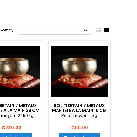



Sort by:
IBETAIN 7 METAUX
BOL TIBETAIN 7 METAUX
E A LA MAIN 29 CM
MARTELE A LA MAIN 18 CM
 moyen : 2450 kg
Poids moyen : 1 kg
Price
Price
€280.00
€110.00