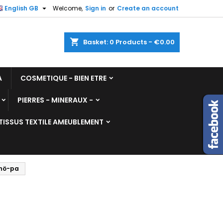

English GB
Welcome,
Sign in
or
Create an account
shopping_cart
Basket:
0
Products - €0.00
A
COSMETIQUE - BIEN ETRE
PIERRES - MINERAUX -
TISSUS TEXTILE AMEUBLEMENT
Chö-pa