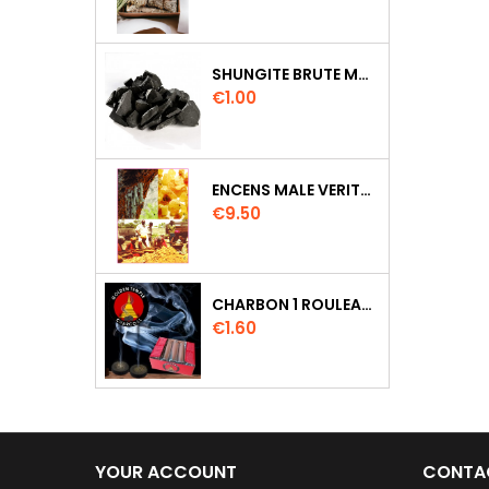
SHUNGITE BRUTE MORCEAU 2 A 3 CM
Price
€1.00
ENCENS MALE VERITABLE RARE 20 GR
Price
€9.50
CHARBON 1 ROULEAU DE 10 PASTILLES DIAMETRE 33MM
Price
€1.60
YOUR ACCOUNT
CONTA