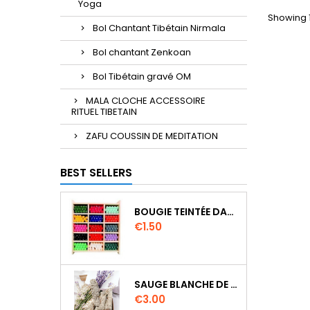
Yoga
Showing 1
Bol Chantant Tibétain Nirmala
Bol chantant Zenkoan
Bol Tibétain gravé OM
MALA CLOCHE ACCESSOIRE
RITUEL TIBETAIN
ZAFU COUSSIN DE MEDITATION
BEST SELLERS
BOUGIE TEINTÉE DANS LA MASSE CIRE VÉGÉTALE DURÉE 8H
Price
€1.50
SAUGE BLANCHE DE CALIFORNIE QUALITE EXTRA PETIT FAGOT 8 A 10 CM
Price
€3.00