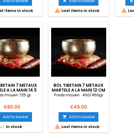
Add to basket
Add to basket





st items in stock
Last items in stock
Las
IBETAIN 7 METAUX
BOL TIBETAIN 7 METAUX
LE A LA MAIN 14.5
MARTELE A LA MAIN 12 CM
CM
ds moyen 725 gr
Poids moyen : 400/450gr
Price
Price
€80.00
€49.00
Add to basket
Add to basket




In stock
Last items in stock