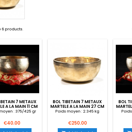
 6 products.
IBETAIN 7 METAUX
BOL TIBETAIN 7 METAUX
BOL T
E A LA MAIN 11 CM
MARTELE A LA MAIN 27 CM
MARTEL
moyen : 375/425 gr
Poids moyen : 2.345 kg
Poids
Price
Price
€40.00
€250.00