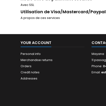
Avec SSL
Utilisation de Visa/Mastercard/Paypal
A propos de ces services
YOUR ACCOUNT
CONTA
Personal info
Mayana
Merchandise returns
11 passag
Orders
Phone:
0
Credit notes
Email:
es
Addresses