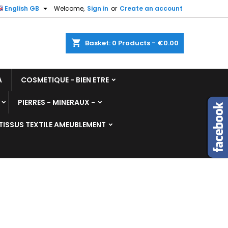

English GB
Welcome,
Sign in
or
Create an account
shopping_cart
Basket:
0
Products - €0.00
A
COSMETIQUE - BIEN ETRE
PIERRES - MINERAUX -
TISSUS TEXTILE AMEUBLEMENT