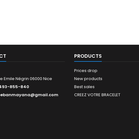
CT
PRODUCTS
Prices drop
e Emile Négrin 06000 Nice
New products
493-855-840
Best sales
tebanmayana@gmail.com
CREEZ VOTRE BRACELET