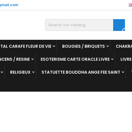
mail.com

TAL CARAFE FLEUR DE VIE
BOUGIES / BRIQUETS
CHAKR
NCENS / RESINE
ESOTERISME CARTE ORACLE LIVRE
LIVRE
RELIGIEUX
STATUETTE BOUDDHA ANGE FEE SAINT