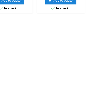
Add to basket
Add to basket



In stock
In stock