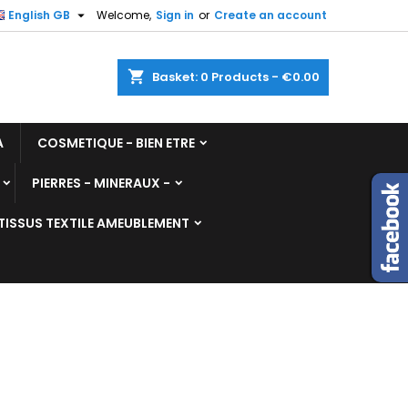

English GB
Welcome,
Sign in
or
Create an account
shopping_cart
Basket:
0
Products - €0.00
A
COSMETIQUE - BIEN ETRE
PIERRES - MINERAUX -
TISSUS TEXTILE AMEUBLEMENT