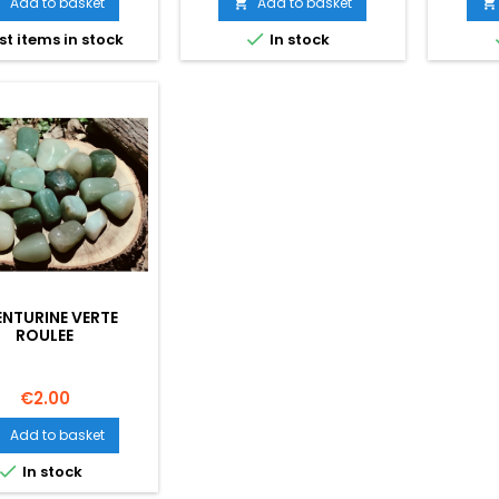
Add to basket
Add to basket




st items in stock
In stock
NTURINE VERTE
ROULEE
Price
€2.00
Add to basket


In stock