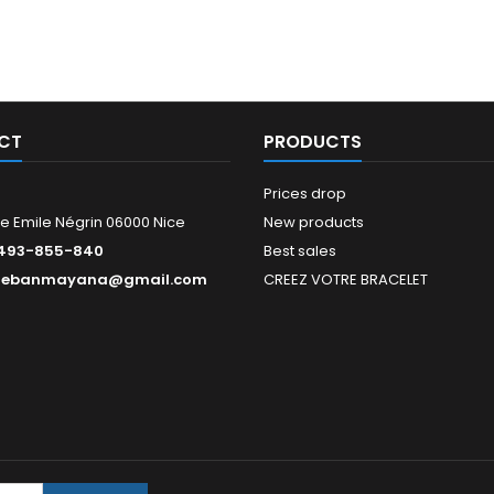
CT
PRODUCTS
Prices drop
e Emile Négrin 06000 Nice
New products
493-855-840
Best sales
tebanmayana@gmail.com
CREEZ VOTRE BRACELET