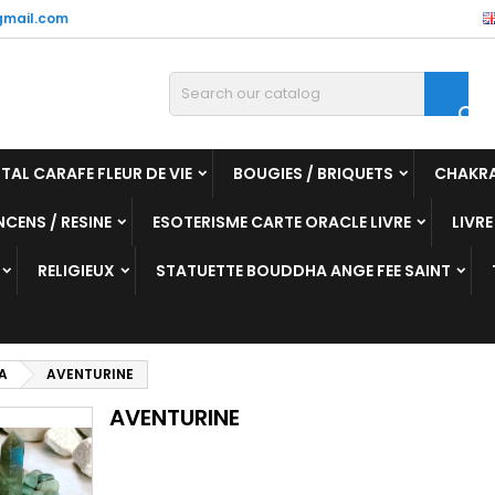
mail.com

TAL CARAFE FLEUR DE VIE
BOUGIES / BRIQUETS
CHAKR
NCENS / RESINE
ESOTERISME CARTE ORACLE LIVRE
LIVRE
RELIGIEUX
STATUETTE BOUDDHA ANGE FEE SAINT
A
AVENTURINE
AVENTURINE