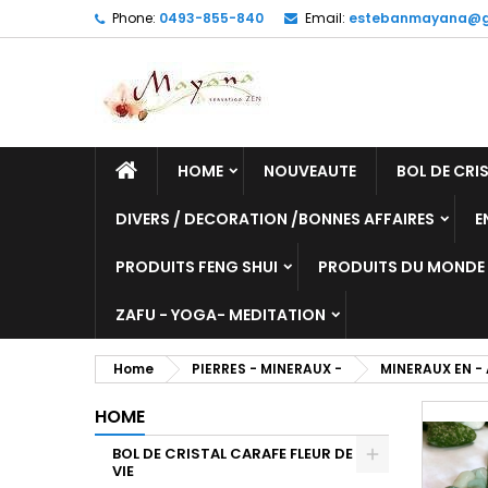
Phone:
0493-855-840
Email:
estebanmayana@g
HOME
NOUVEAUTE
BOL DE CRIS
DIVERS / DECORATION /BONNES AFFAIRES
E
PRODUITS FENG SHUI
PRODUITS DU MONDE
ZAFU - YOGA- MEDITATION
Home
PIERRES - MINERAUX -
MINERAUX EN - 
HOME
BOL DE CRISTAL CARAFE FLEUR DE
VIE