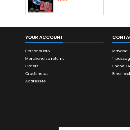
YOUR ACCOUNT
CONTA
Personal info
Mayana
Merchandise returns
11 passag
Orders
Phone:
0
Credit notes
Email:
es
Addresses