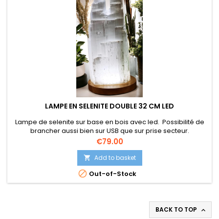
LAMPE EN SELENITE DOUBLE 32 CM LED
Lampe de selenite sur base en bois avec led. Possibilité de
brancher aussi bien sur USB que sur prise secteur.
Interrupteur. 32 cm vous recevez le modèle sur la photo.
Price
€79.00
Add to basket


Out-of-Stock
BACK TO TOP
