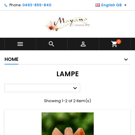

Phone:
0493-855-840
English GB
0



shopping_cart
HOME
LAMPE

Showing 1-2 of 2 item(s)