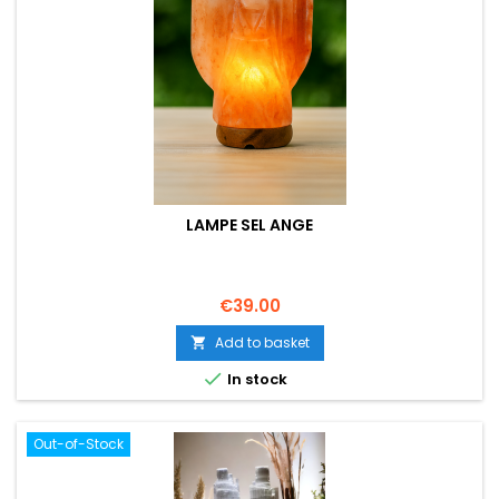
LAMPE SEL ANGE
Price
€39.00
Add to basket


In stock
Out-of-Stock