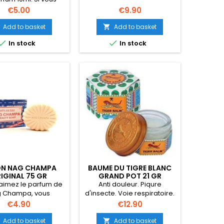
oulez créer un
Price
Price
€5.00
€9.90
nvironnement
hissant à la maison,
Add to basket
Add to basket

ail, la solution est


In stock
In stock
nitivement l'huile
ée. C'est un moyen
s efficace de se
asser rapidement
uvaises odeurs ou
réer une ambiance
agréable.
N NAG CHAMPA
BAUME DU TIGRE BLANC
IGINAL 75 GR
GRAND POT 21 GR
 aimez le parfum de
Anti douleur. Piqure
 Champa, vous
d'insecte. Voie respiratoire.
erez Nag Champa
Price
Price
€4.90
€12.90
e beauté. Ce savon
ousse riche est fait
Add to basket
Add to basket
