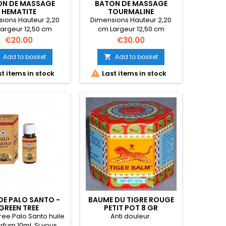
ON DE MASSAGE
BATON DE MASSAGE
HEMATITE
TOURMALINE
ions Hauteur 2,20
Dimensions Hauteur 2,20
argeur 12,50 cm
cm Largeur 12,50 cm
isseur 4,00 cm
Epaisseur 4,00 cm Poids 58
Price
Price
€20.00
€30.00
gr.
Add to basket
Add to basket


t items in stock
Last items in stock
 DE PALO SANTO -
BAUME DU TIGRE ROUGE
GREEN TREE
PETIT POT 8 GR
ree Palo Santo huile
Anti douleur.
rfum 10ml. Si vous