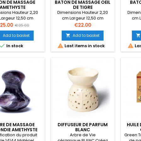
ON DE MASSAGE
BATON DE MASSAGE OEIL
BAT
AMETHYSTE
DE TIGRE
sions Hauteur 2,20
Dimensions Hauteur 2,20
Dimens
Largeur 12,50 cm
cm Largeur 12,50 cm
cm L
aisseur 4,00 cm
Epaisseur 4,00 cm Poids 58
Epa
rice
Regular
Price
25.00
€22.00
€35.00
gr.
price
Add to basket
Add to basket






In stock
Last items in stock
Las
RRE DE MASSAGE
DIFFUSEUR DE PARFUM
HUILE
NDIE AMETHYSTE
BLANC
fication du produit
Arbre de Vie
Green T
cle 14144 Matériel
céramique BLANC Créez
de pa