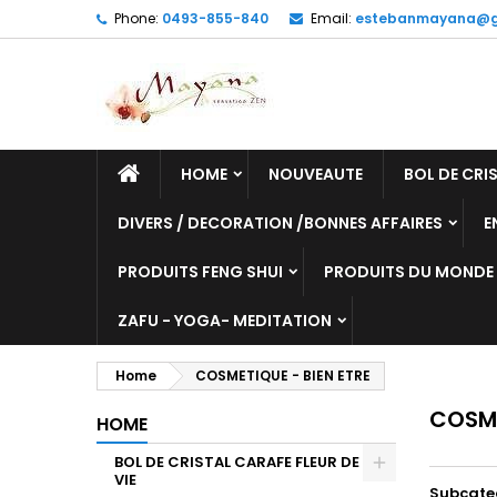
Phone:
0493-855-840
Email:
estebanmayana@g
HOME
NOUVEAUTE
BOL DE CRIS
DIVERS / DECORATION /BONNES AFFAIRES
E
PRODUITS FENG SHUI
PRODUITS DU MONDE
ZAFU - YOGA- MEDITATION
Home
COSMETIQUE - BIEN ETRE
COSME
HOME
BOL DE CRISTAL CARAFE FLEUR DE
VIE
Subcate