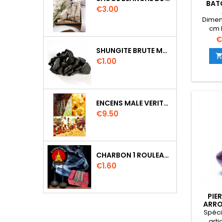
BAT
Price
€3.00
Dimen
cm 
Ep
P
€
SHUNGITE BRUTE MORCEAU 2 A 3 CM
Price
€1.00
ENCENS MALE VERITABLE RARE 20 GR
Price
€9.50
CHARBON 1 ROULEAU DE 10 PASTILLES DIAMETRE 33MM
Price
€1.60
PIE
ARRO
Spéci
arti