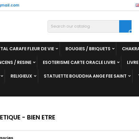
mail.com

TAL CARAFE FLEUR DE VIE
BOUGIES / BRIQUETS
CHAKR
NCENS / RESINE
ESOTERISME CARTE ORACLE LIVRE
LIVRE
RELIGIEUX
STATUETTE BOUDDHA ANGE FEE SAINT
TIQUE - BIEN ETRE
gories