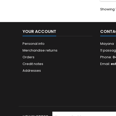
Showing 1
YOUR ACCOUNT
CONTA
Personal info
Mayana
Merchandise returns
11 passag
Orders
Phone:
0
Credit notes
Email:
es
Addresses