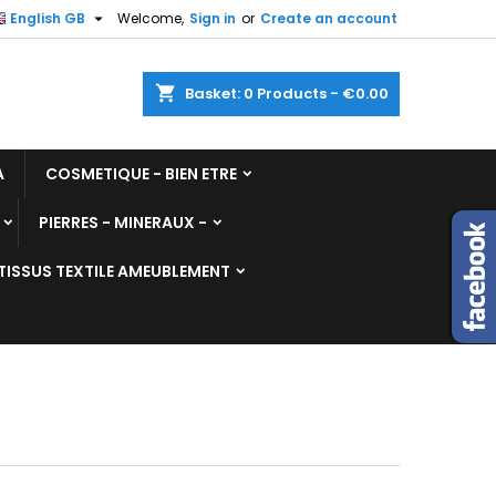

English GB
Welcome,
Sign in
or
Create an account
shopping_cart
Basket:
0
Products - €0.00
A
COSMETIQUE - BIEN ETRE
PIERRES - MINERAUX -
TISSUS TEXTILE AMEUBLEMENT