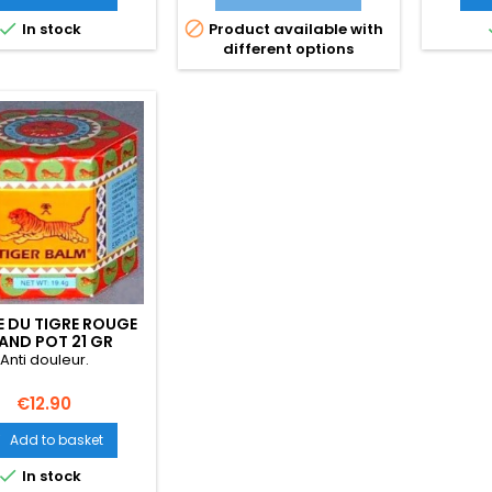
d’ing


In stock
Product available with
purs,
different options
rafraî
hydra
riche
cacao 
mélan
rafraîc
Champa 
tou
 DU TIGRE ROUGE
AND POT 21 GR
Anti douleur.
Price
€12.90
Add to basket


In stock