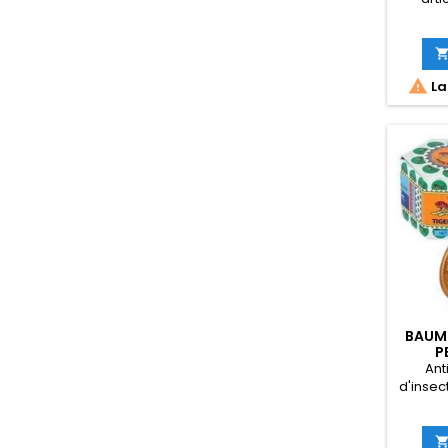
Gemme 
suivant

La
BAUME
P
Ant
d'insec