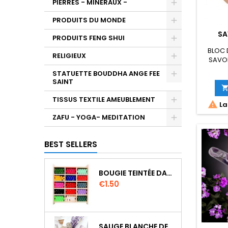
PIERRES - MINERAUX -
PRODUITS DU MONDE
SA
PRODUITS FENG SHUI
BLOC 
RELIGIEUX
SAVON
STATUETTE BOUDDHA ANGE FEE
SAINT
TISSUS TEXTILE AMEUBLEMENT

La
ZAFU - YOGA- MEDITATION
BEST SELLERS
BOUGIE TEINTÉE DANS LA MASSE CIRE VÉGÉTALE DURÉE 8H
Price
€1.50
SAUGE BLANCHE DE CALIFORNIE QUALITE EXTRA PETIT FAGOT 8 A 10 CM