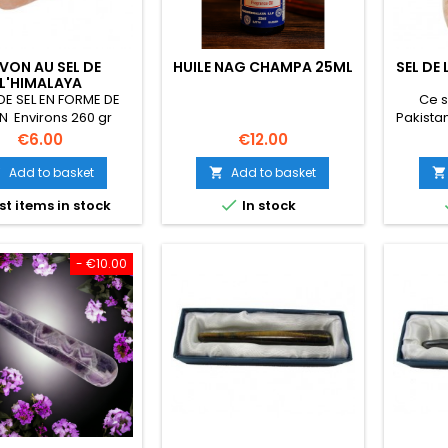
VON AU SEL DE
HUILE NAG CHAMPA 25ML
SEL DE
L'HIMALAYA
DE SEL EN FORME DE
Ce s
 Environs 260 gr
Pakistan
la plu
Price
Price
€6.00
€12.00
montagn
million
Add to basket
Add to basket



pas c

st items in stock
In stock
toxines
contien
prése
humain.
- €10.00
revit
l'équili
Ce s
prépara