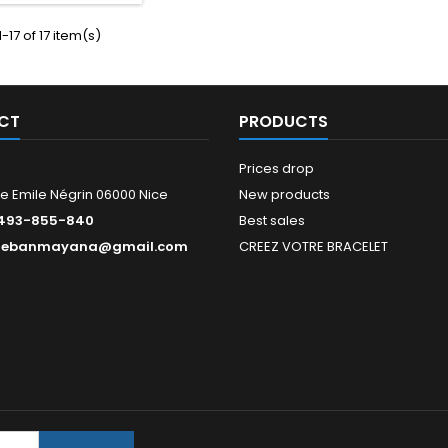
-17 of 17 item(s)
CT
PRODUCTS
Prices drop
e Emile Négrin 06000 Nice
New products
493-855-840
Best sales
tebanmayana@gmail.com
CREEZ VOTRE BRACELET