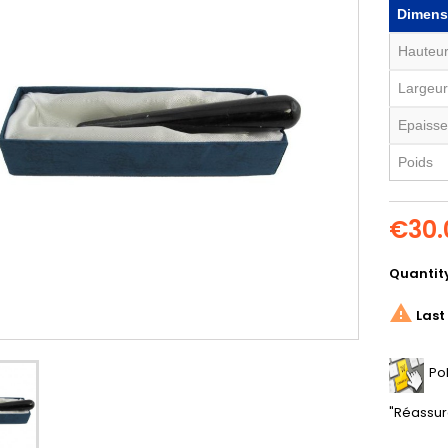
Dimens
Hauteu
Largeur
Epaisse
Poids
€30.
Quantit

Last 
Po
"Réassur