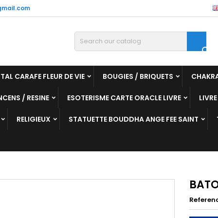
mail.com

TAL CARAFE FLEUR DE VIE
BOUGIES / BRIQUETS
CHAKR
NCENS / RESINE
ESOTERISME CARTE ORACLE LIVRE
LIVRE
RELIGIEUX
STATUETTE BOUDDHA ANGE FEE SAINT
BATO
Referen