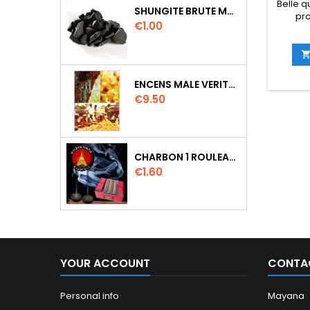
Belle q
SHUNGITE BRUTE MORCEAU 2 A 3 CM
pro
Price
€1.00
ENCENS MALE VERITABLE RARE 20 GR
Price
€9.50
CHARBON 1 ROULEAU DE 10 PASTILLES DIAMETRE 33MM
Price
€1.60
YOUR ACCOUNT
CONTA
Personal info
Mayana