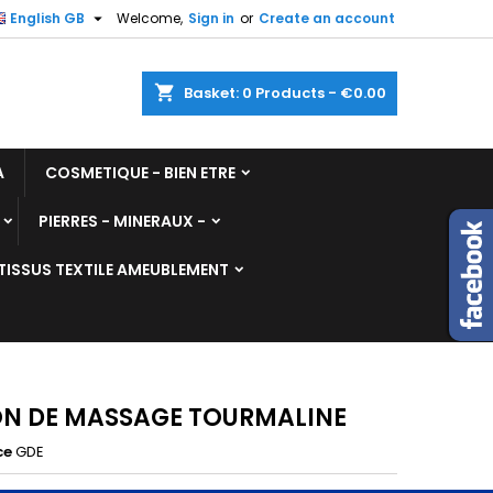

English GB
Welcome,
Sign in
or
Create an account
shopping_cart
Basket:
0
Products - €0.00
A
COSMETIQUE - BIEN ETRE
PIERRES - MINERAUX -
TISSUS TEXTILE AMEUBLEMENT
N DE MASSAGE TOURMALINE
ce
GDE