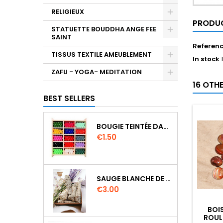
RELIGIEUX
PRODUC
STATUETTE BOUDDHA ANGE FEE
SAINT
Referen
TISSUS TEXTILE AMEUBLEMENT
In stock
ZAFU - YOGA- MEDITATION
16 OTH
BEST SELLERS
BOUGIE TEINTÉE DANS LA MASSE CIRE VÉGÉTALE DURÉE 8H
Price
€1.50
SAUGE BLANCHE DE CALIFORNIE QUALITE EXTRA PETIT FAGOT 8 A 10 CM
Price
€3.00
BOIS
ROUL