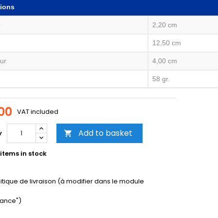
ions
r
2,20 cm
12,50 cm
ur
4,00 cm
58 gr.
00
VAT included
Add to basket
y

items in stock
litique de livraison (à modifier dans le module
ance")