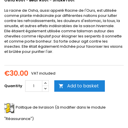
Osha Root - Bear Root - Snake root
La racine de Osha, aussi appelé Racine de l'Ours, est utilisée
comme plante médicinale par différentes nations pour lutter
contre les refroidissements, les douleurs d'estomac, la toux, la
sinusite, et autres effets indésirables de la saison hivernale.
Elle étaient également utilisée comme talisman autour des
chevilles comme répulsif pour éloigner les serpents à sonnette
et comme porte bonheur. Sa forte odeur agit contre les
insectes. Elle était également mâchée pour favoriser les visions
et brûlée pour purifier l'air.
€30.00
VAT included
Add to basket
Quantity

Politique de livraison (à modifier dans le module
"Réassurance")