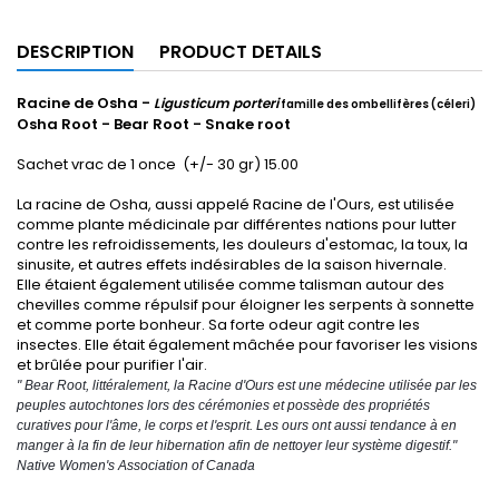
DESCRIPTION
PRODUCT DETAILS
Racine de Osha -
Ligusticum porteri
famille des ombellifères (céleri)
Osha Root - Bear Root - Snake root
Sachet vrac de 1 once (+/- 30 gr) 15.00
La racine de Osha, aussi appelé Racine de l'Ours, est utilisée
comme plante médicinale par différentes nations pour lutter
contre les refroidissements, les douleurs d'estomac, la toux, la
sinusite, et autres effets indésirables de la saison hivernale.
Elle étaient également utilisée comme talisman autour des
chevilles comme répulsif pour éloigner les serpents à sonnette
et comme porte bonheur. Sa forte odeur agit contre les
insectes. Elle était également mâchée pour favoriser les visions
et brûlée pour purifier l'air.
" Bear Root, littéralement, la Racine d'Ours est une médecine utilisée par les 
peuples autochtones lors des cérémonies et possède des propriétés 
curatives pour l'âme, le corps et l'esprit. Les ours ont aussi tendance à en 
manger à la fin de leur hibernation afin de nettoyer leur système digestif." 
Native Women's Association of Canada