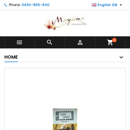

Phone:
0493-855-840
English GB
0



shopping_cart
HOME