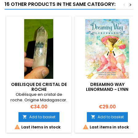
16 OTHER PRODUCTS IN THE SAME CATEGORY:
<
>
OBELISQUE DE CRISTAL DE
DREAMING WAY
ROCHE
LENORMAND - LYNN
ARAUJO
Obélisque en cristal de
roche. Origine Madagascar.
Taille : 9.5 x 2.7 x 2.2 cm Poids :
Price
Price
€34.00
€29.00
94 gr image réelle
Add to basket
Add to basket




Last items in stock
Last items in stock