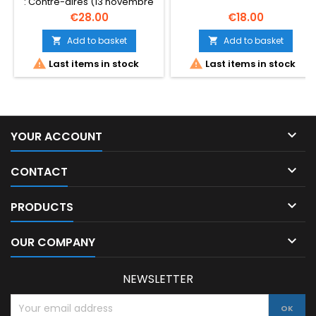
: Contre-dires (13 novembre
2019) Langue : : Français
Price
Price
€28.00
€18.00
Broché : 272 pages ISBN-10
: 2849335029 ISBN-13 : 978-
Add to basket
Add to basket


2849335024 Poids de l'article


Last items in stock
Last items in stock
: 700 g Dimensions : 22.2 x 4.7
x 14.5 cm

YOUR ACCOUNT

CONTACT

PRODUCTS

OUR COMPANY
NEWSLETTER