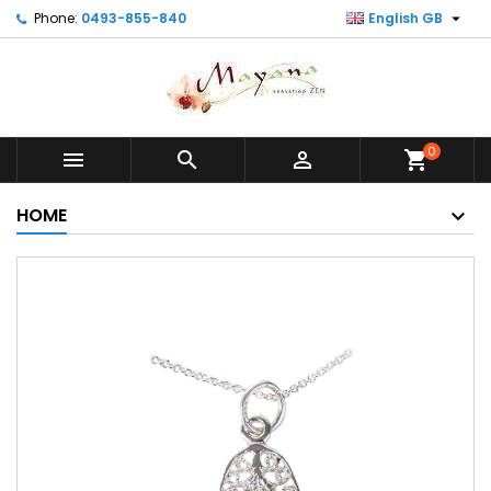

Phone:
0493-855-840
English GB
0



shopping_cart
HOME