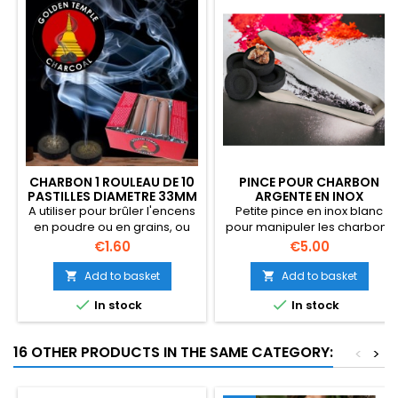
CHARBON 1 ROULEAU DE 10
PINCE POUR CHARBON
PASTILLES DIAMETRE 33MM
ARGENTE EN INOX
A utiliser pour brûler l'encens
Petite pince en inox blanc
en poudre ou en grains, ou
pour manipuler les charbons
pour le hookah. Avantages
ardents ou les encens
Price
Price
€1.60
€5.00
de ce charbon ardent :
pendant leur combustion.
L'allumage est rapide, sa
Dimension : 9,5 cm de long.
Add to basket
Add to basket


combustion dure longtemps


In stock
In stock
et il brûle sans odeur ni
fumée 1 Rouleau de 10
charbons de 33 mm.
16 OTHER PRODUCTS IN THE SAME CATEGORY:
<
>