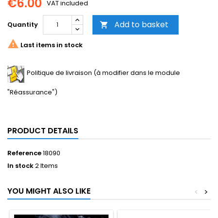
€6.00
VAT included
Add to basket
Quantity


Last items in stock
Politique de livraison (à modifier dans le module
"Réassurance")
PRODUCT DETAILS
Reference
18090
In stock
2 Items
YOU MIGHT ALSO LIKE
<
>