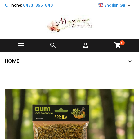

Phone:
0493-855-840
English GB
0



shopping_cart
HOME