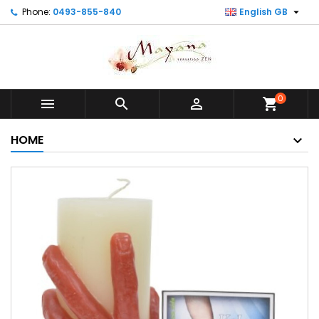

Phone:
0493-855-840
English GB
0



shopping_cart
HOME