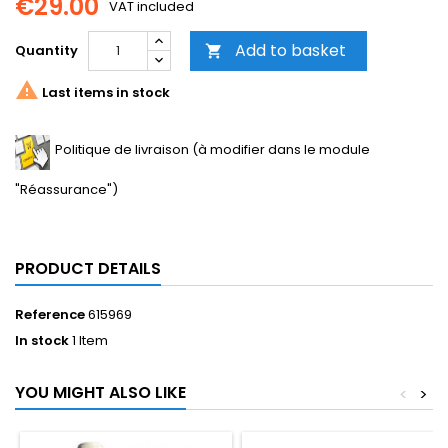
€29.00
VAT included
Add to basket
Quantity


Last items in stock
Politique de livraison (à modifier dans le module
"Réassurance")
PRODUCT DETAILS
Reference
615969
In stock
1 Item
YOU MIGHT ALSO LIKE
<
>