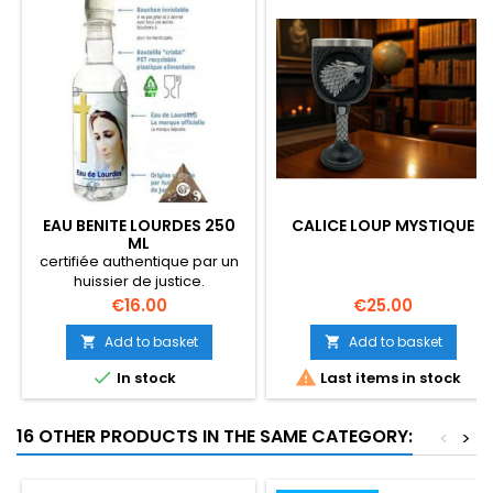
EAU BENITE LOURDES 250
CALICE LOUP MYSTIQUE
ML
certifiée authentique par un
huissier de justice.
Price
Price
€16.00
€25.00
Add to basket
Add to basket




In stock
Last items in stock
16 OTHER PRODUCTS IN THE SAME CATEGORY:
<
>