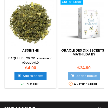
Out-of-Stock
ABSINTHE
ORACLE DES DIX SECRETS -
MATHILDA BY
PAQUET DE 20 GR Favorise la
réceptivité
psychique, exellente
Price
Price
€4.00
€24.90
protection contre les
influences négatives.
Add to basket
Add to basket




In stock
Out-of-Stock