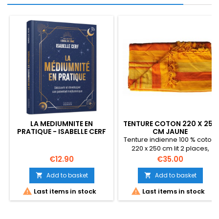
LA MEDIUMNITE EN
TENTURE COTON 220 X 250
PRATIQUE - ISABELLE CERF
CM JAUNE
Tenture indienne 100 % coton,
220 x 250 cm lit 2 places,
canapé, mais aussi sur un
Price
Price
€12.90
€35.00
fauteuil ou pour sortir à la
plage, en pique nique
Add to basket
Add to basket


etc...Gamme Kerala estivale


Last items in stock
Last items in stock
Toujours laver séparément la
première fois, vous pouvez
aussi ajouter un fixateur de
couleur ( vinaigre blanc par