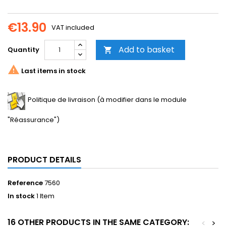
€13.90
VAT included
Add to basket
Quantity


Last items in stock
Politique de livraison (à modifier dans le module
"Réassurance")
PRODUCT DETAILS
Reference
7560
In stock
1 Item
16 OTHER PRODUCTS IN THE SAME CATEGORY:
<
>