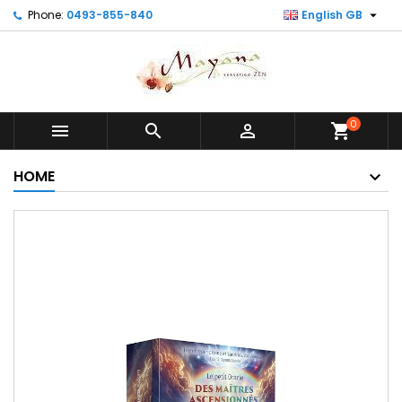

Phone:
0493-855-840
English GB
0



shopping_cart
HOME