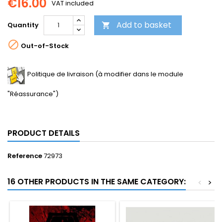
€16.00
VAT included
Add to basket
Quantity


Out-of-Stock
Politique de livraison (à modifier dans le module
"Réassurance")
PRODUCT DETAILS
Reference
72973
16 OTHER PRODUCTS IN THE SAME CATEGORY:
<
>