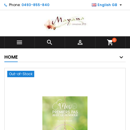

Phone:
0493-855-840
English GB
0



shopping_cart
HOME
Out-of-Stock