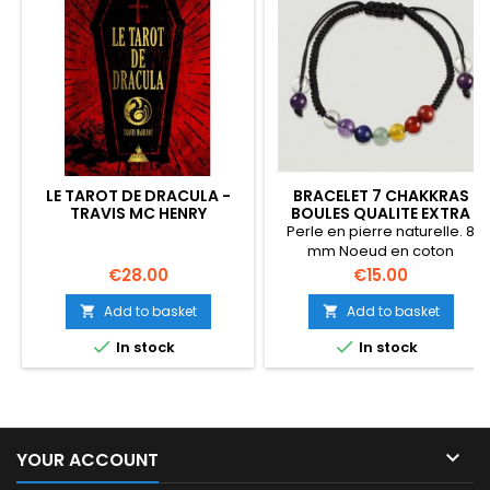
LE TAROT DE DRACULA -
BRACELET 7 CHAKKRAS
TRAVIS MC HENRY
BOULES QUALITE EXTRA
Perle en pierre naturelle. 8
mm Noeud en coton
coulissant.
Price
Price
€28.00
€15.00
Add to basket
Add to basket




In stock
In stock

YOUR ACCOUNT