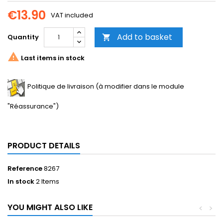
€13.90
VAT included
Add to basket
Quantity


Last items in stock
Politique de livraison (à modifier dans le module
"Réassurance")
PRODUCT DETAILS
Reference
8267
In stock
2 Items
YOU MIGHT ALSO LIKE
<
>