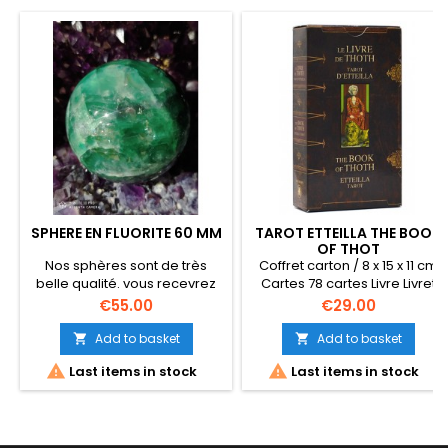
SPHERE EN FLUORITE 60 MM
TAROT ETTEILLA THE BOOK
OF THOT
Nos sphères sont de très
Coffret carton / 8 x 15 x 11 cm
belle qualité. vous recevrez
Cartes 78 cartes Livre Livret
une similaire aux photos.
multilingue 2003
Price
Price
€55.00
€29.00
Diamètre 6 cm poids moyen
500 a 550 gr Origine Brésil
Add to basket
Add to basket




Last items in stock
Last items in stock