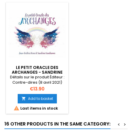
LE PETIT ORACLE DES
ARCHANGES - SANDRINE
VANDAMME - JEAN
Détails sur le produit Éditeur :
FREDERIC KRINE
Contre-dires (8 avril 2021)
Langue : Français Relié : 60
Price
€13.90
pages ISBN-10 : 2849335800
ISBN-13 : 978-2849335802
Add to basket

Poids de l'article : 150 g

Last items in stock
Dimensions : 9.2 x 4.7 x 11.4 cm
16 OTHER PRODUCTS IN THE SAME CATEGORY:
<
>