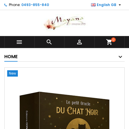

Phone:
0493-855-840
English GB
0



shopping_cart
HOME
New