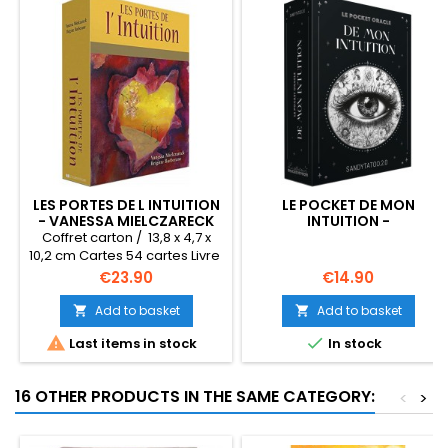
LES PORTES DE L INTUITION
LE POCKET DE MON
- VANESSA MIELCZARECK
INTUITION -
SANDYTATOO.2.0
Coffret carton / 13,8 x 4,7 x
10,2 cm Cartes 54 cartes Livre
Français 2013 plus édité
Price
Price
€23.90
€14.90
dernier exemplaire
Add to basket
Add to basket




Last items in stock
In stock
16 OTHER PRODUCTS IN THE SAME CATEGORY:
<
>