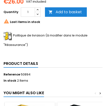
€26.00
VAT included
Add to basket
Quantity


Last items in stock
Politique de livraison (à modifier dans le module
"Réassurance")
PRODUCT DETAILS
Reference
50894
In stock
2 Items
YOU MIGHT ALSO LIKE
<
>