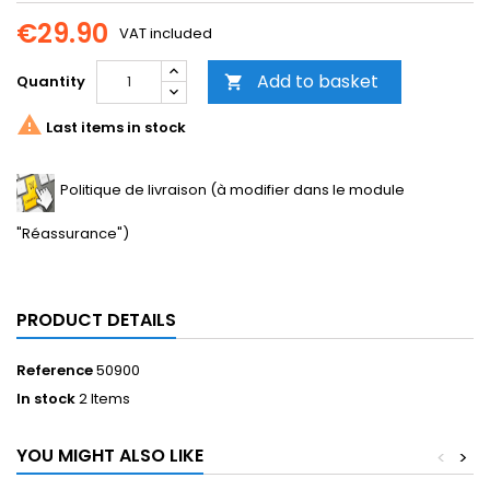
€29.90
VAT included
Add to basket
Quantity


Last items in stock
Politique de livraison (à modifier dans le module
"Réassurance")
PRODUCT DETAILS
Reference
50900
In stock
2 Items
YOU MIGHT ALSO LIKE
<
>