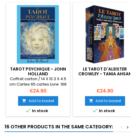
TAROT PSYCHIQUE - JOHN
LE TAROT D'ALEISTER
HOLLAND
CROWLEY - TANIA AHSAN
Coffret carton / 14 X 10.3 X 4.5
cm Cartes 65 cartes Livre 168
pages en français 2011 plus
Price
Price
€24.90
€24.90
édité
Add to basket
Add to basket




In stock
In stock
16 OTHER PRODUCTS IN THE SAME CATEGORY:
<
>