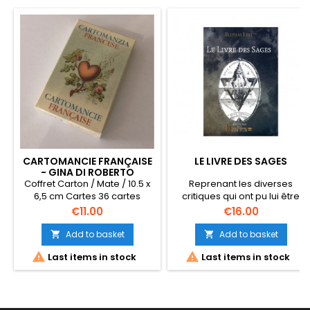
CARTOMANCIE FRANÇAISE
LE LIVRE DES SAGES
- GINA DI ROBERTO
Coffret Carton / Mate / 10.5 x
Reprenant les diverses
6,5 cm Cartes 36 cartes
critiques qui ont pu lui être
Livre Livret en Noir et blanc
faites en son temps par
Price
Price
€11.00
€16.00
(Notice anglais-italien-
divers “sages” (médecins,
espagnol-français-
savants, prêtres, etc.) quant
Add to basket
Add to basket


allemand.)
au contenu de ce qu’il


Last items in stock
Last items in stock
dévoilait au sein de ses
travaux, Eliphas Lévi prend ici
la peine de répondre à
chacune avec humour,
sagesse et finesse afin de