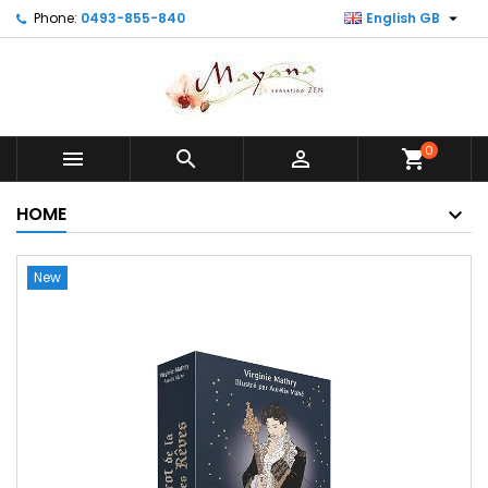

Phone:
0493-855-840
English GB
0



shopping_cart
HOME
New