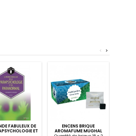
<
>
NDE FABULEUX DE
ENCENS BRIQUE
PEACE
APSYCHOLOGIE ET
AROMAFUME MUGHAL
CAR
PARANORMAL -
Quantité de brique 18 + 2