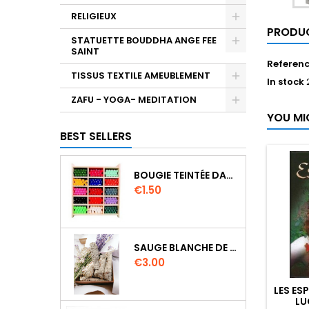
RELIGIEUX
PRODUC
STATUETTE BOUDDHA ANGE FEE
SAINT
Referen
TISSUS TEXTILE AMEUBLEMENT
In stock
ZAFU - YOGA- MEDITATION
YOU MI
BEST SELLERS
BOUGIE TEINTÉE DANS LA MASSE CIRE VÉGÉTALE DURÉE 8H
Price
€1.50
SAUGE BLANCHE DE CALIFORNIE QUALITE EXTRA PETIT FAGOT 8 A 10 CM
Price
€3.00
LES ESP
LU