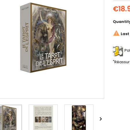
€18.
Quantit

Last 
Po
"Réassur
