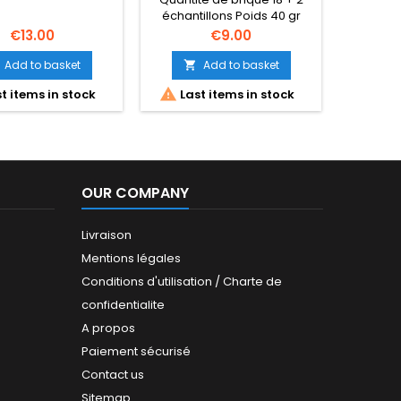
NARD BAUDOIN
échantillons Poids 40 gr
Price
Price
€13.00
€9.00
Add to basket
Add to basket




t items in stock
Last items in stock
Last
OUR COMPANY
Livraison
Mentions légales
Conditions d'utilisation / Charte de
confidentialite
A propos
Paiement sécurisé
Contact us
Sitemap