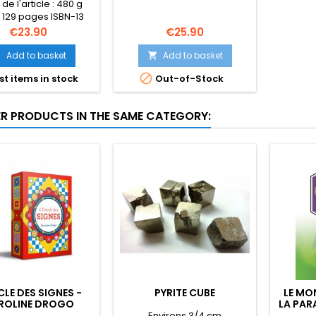
de l'article : 480 g
: 129 pages ISBN-13
-2361881948 ISBN-10
Price
Price
€23.90
€25.90
1881942 Dimensions
x 3.7 x 17.4 cm Éditeur
Add to basket
Add to basket


ergue (9 mai 2017)

st items in stock
Out-of-Stock
gue : : Français
ER PRODUCTS IN THE SAME CATEGORY:
LE DES SIGNES -
PYRITE CUBE
LE MO
ROLINE DROGO
LA PAR
DU 
Environs 3/4 cm