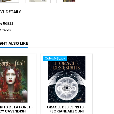
T DETAILS
ce
50833
2 Items
GHT ALSO LIKE
Out-of-Stock
RITS DE LA FORET -
ORACLE DES ESPRITS -
CY CAVENDISH
FLORIANE ARZOUNI