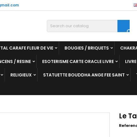
mail.com

TAL CARAFE FLEUR DE VIE
BOUGIES / BRIQUETS
CHAKR
NCENS / RESINE
ESOTERISME CARTE ORACLE LIVRE
LIVRE
RELIGIEUX
STATUETTE BOUDDHA ANGE FEE SAINT
Le Ta
Referen