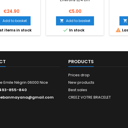
BER
Price
Price
€24.90
€5.00
Add to basket
Add to basket





st items in stock
In stock
Las
CT
PRODUCTS
Prices drop
e Emile Négrin 06000 Nice
New products
493-855-840
Best sales
tebanmayana@gmail.com
CREEZ VOTRE BRACELET