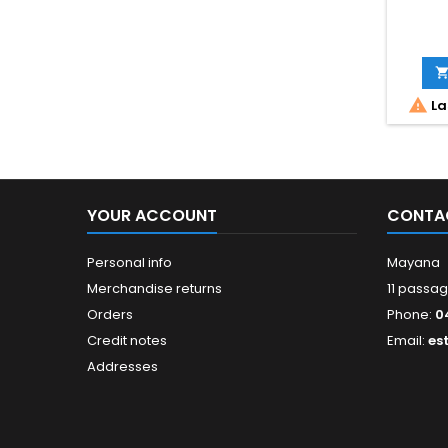

La
YOUR ACCOUNT
CONTA
Personal info
Mayana
Merchandise returns
11 passag
Orders
Phone:
0
Credit notes
Email:
es
Addresses