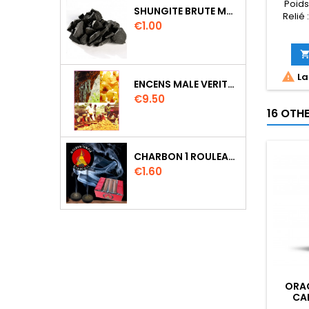
Poids 
SHUNGITE BRUTE MORCEAU 2 A 3 CM
Relié 
Price
€1.00
: 978
: 236
: 13.1 
: Ex

La
Lan
ENCENS MALE VERITABLE RARE 20 GR
Price
€9.50
16 OTH
CHARBON 1 ROULEAU DE 10 PASTILLES DIAMETRE 33MM
Price
€1.60
ORAC
CA