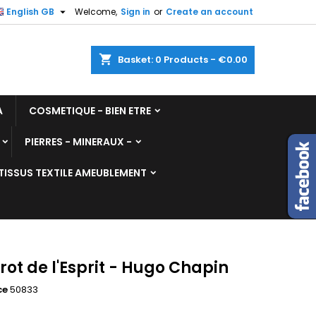

English GB
Welcome,
Sign in
or
Create an account
shopping_cart
Basket:
0
Products - €0.00
A
COSMETIQUE - BIEN ETRE
PIERRES - MINERAUX -
TISSUS TEXTILE AMEUBLEMENT
rot de l'Esprit - Hugo Chapin
ce
50833