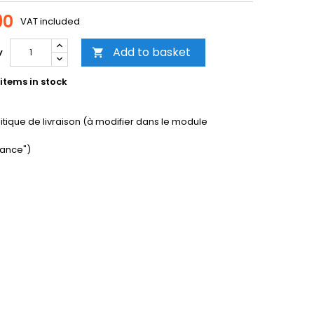
90
VAT included
Add to basket
y

items in stock
litique de livraison (à modifier dans le module
ance")