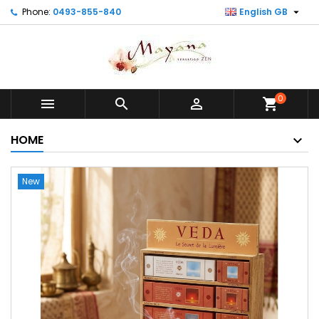

Phone:
0493-855-840
English GB
0



shopping_cart
HOME
New