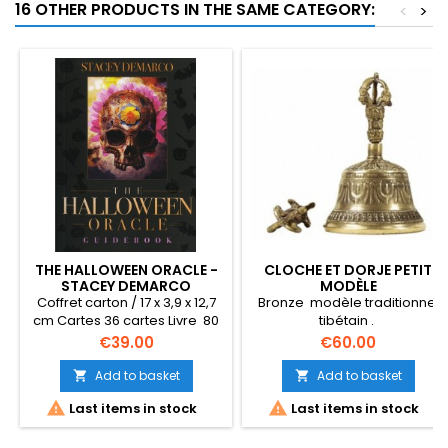
16 OTHER PRODUCTS IN THE SAME CATEGORY:
<
>
THE HALLOWEEN ORACLE -
CLOCHE ET DORJE PETIT
STACEY DEMARCO
MODÈLE
Coffret carton / 17 x 3,9 x 12,7
Bronze modèle traditionnel
cm Cartes 36 cartes Livre 80
tibétain .
pages en Anglais Édition :
Price
Price
€39.00
€60.00
2015
Add to basket
Add to basket




Last items in stock
Last items in stock