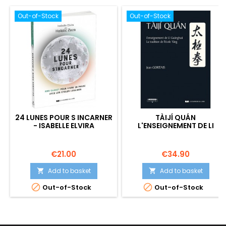
Out-of-Stock
Out-of-Stock
24 LUNES POUR S INCARNER
TÀIJÍ QUÁN
- ISABELLE ELVIRA
L'ENSEIGNEMENT DE LI
GUÃNGHUÁ, LA TRADITION
DE L'ÉCOLE YÁNG - JEAN
GORTAIS
Price
Price
€21.00
€34.90
Add to basket
Add to basket




Out-of-Stock
Out-of-Stock