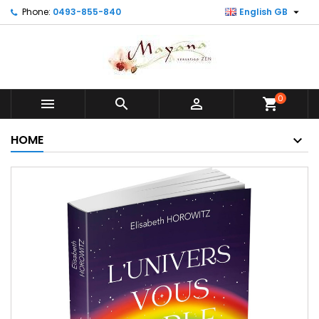

Phone:
0493-855-840
English GB
0



shopping_cart
HOME