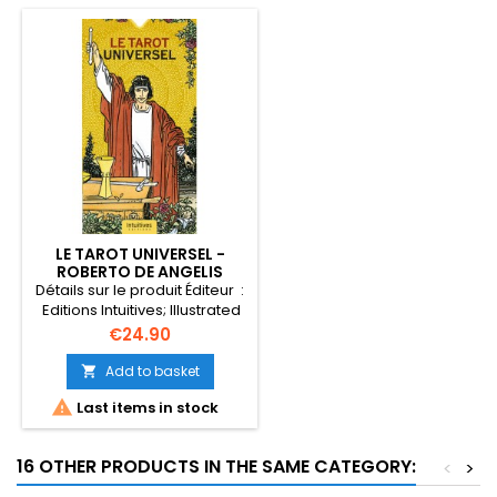
LE TAROT UNIVERSEL -
ROBERTO DE ANGELIS
Détails sur le produit Éditeur ‏ :
‎ Editions Intuitives; Illustrated
édition (27 mai 2021) Langue ‏ :
Price
€24.90
‎ Français Relié ‏ : ‎ 72 pages
ISBN-10 ‏ : ‎ 2382970022 ISBN-13 ‏
Add to basket

: ‎ 978-2382970027 Poids de

Last items in stock
l'article ‏ : ‎ 230 g Dimensions ‏ :
‎ 7 x 3.3 x 12.7 cm
16 OTHER PRODUCTS IN THE SAME CATEGORY:
<
>