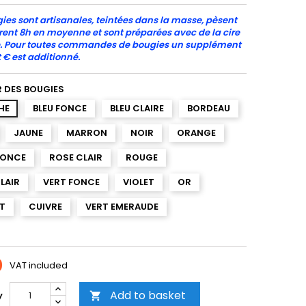
ies sont artisanales, teintées dans la masse, pèsent
urent 8h en moyenne et sont préparées avec de la cire
. Pour toutes commandes de bougies un supplément
t € est additionné.
 DES BOUGIES
HE
BLEU FONCE
BLEU CLAIRE
BORDEAU
JAUNE
MARRON
NOIR
ORANGE
FONCE
ROSE CLAIR
ROUGE
LAIR
VERT FONCE
VIOLET
OR
T
CUIVRE
VERT EMERAUDE
0
VAT included
Add to basket
y
