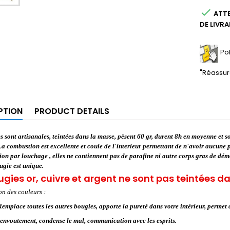

ATTE
DE LIVR
Po
"Réassur
PTION
PRODUCT DETAILS
 sont artisanales, teintées dans la masse, pèsent 60 gr, durent 8h en moyenne et so
La combustion est excellente et coule de l'interieur permettant de n'avoir aucune 
ion par louchage , elles ne contiennent pas de parafine ni autre corps gras de démo
gie est unique.
ugies or, cuivre et argent ne sont pas teintées d
on des couleurs :
emplace toutes les autres bougies, apporte la pureté dans votre intérieur, permet de
senvoutement, condense le mal, communication avec les esprits.