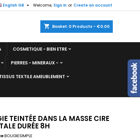

English GB
Welcome,
Sign in
or
Create an account
shopping_cart
Basket:
0
Products - €0.00
A
COSMETIQUE - BIEN ETRE
PIERRES - MINERAUX -
TISSUS TEXTILE AMEUBLEMENT
IE TEINTÉE DANS LA MASSE CIRE
TALE DURÉE 8H
ce
BOUGIESIMPLE