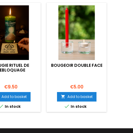
GIE RITUEL DE
BOUGEOIR DOUBLE FACE
BOUGIE 
EBLOQUAGE
Bougie 
naturel
Price
Price
€9.50
€5.00
Add to basket
Add to basket




In stock
In stock