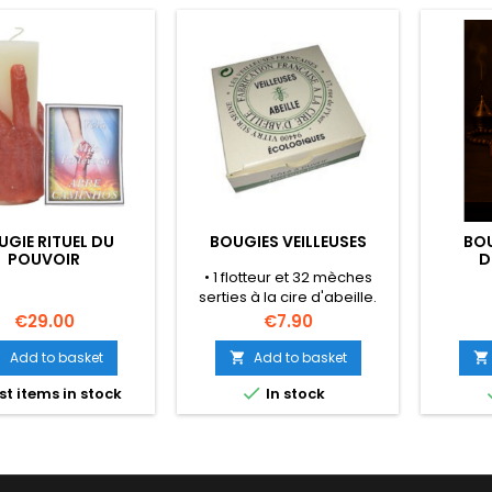
UGIE RITUEL DU
BOUGIES VEILLEUSES
BOU
POUVOIR
D
• 1 flotteur et 32 mèches
serties à la cire d'abeille.
Modèle de boite variée
Price
Price
€29.00
€7.90
suivant arrivage.
Add to basket
Add to basket




st items in stock
In stock