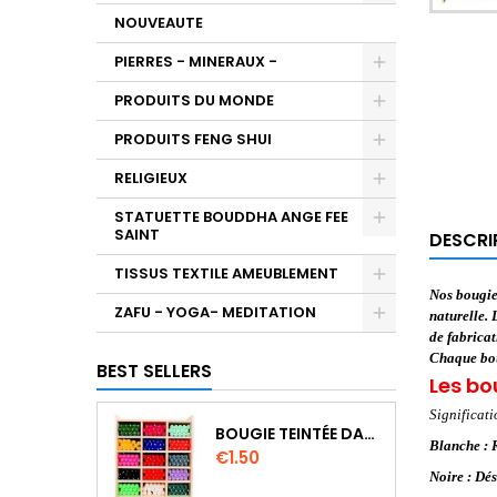
NOUVEAUTE
PIERRES - MINERAUX -
PRODUITS DU MONDE
PRODUITS FENG SHUI
RELIGIEUX
STATUETTE BOUDDHA ANGE FEE
SAINT
DESCRI
TISSUS TEXTILE AMEUBLEMENT
Nos bougies
ZAFU - YOGA- MEDITATION
naturelle. 
de fabricat
Chaque bou
BEST SELLERS
Les bo
Significati
BOUGIE TEINTÉE DANS LA MASSE CIRE VÉGÉTALE DURÉE 8H
Blanche : R
Price
€1.50
Noire : Dé