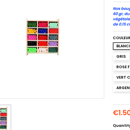
Nos boug
60 gr, d
végétale
de 0.15 c
COULEUR
BLANC
GRIS
ROSE 
VERT C
ARGEN
€1.5
Quantit