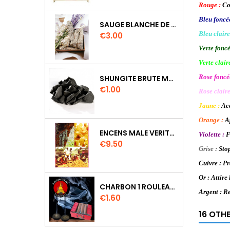
Rouge :
Co
Bleu foncée
SAUGE BLANCHE DE CALIFORNIE QUALITE EXTRA PETIT FAGOT 8 A 10 CM
Bleu claire
Price
€3.00
Verte foncé
Verte claire
Rose foncé
SHUNGITE BRUTE MORCEAU 2 A 3 CM
Price
€1.00
Rose clair
Jaune :
Acc
Orange :
Ap
ENCENS MALE VERITABLE RARE 20 GR
Violette :
Fa
Price
€9.50
Grise :
Stop
Cuivre : Pr
Or : Attire 
CHARBON 1 ROULEAU DE 10 PASTILLES DIAMETRE 33MM
Argent : R
Price
€1.60
16 OTH