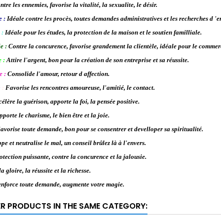
ntre les ennemies, favorise la vitalité, la sexualite, le désir.
 :
Idéale contre les procès, toutes demandes administratives et les recherches d 'e
 :
Idéale pour les études, la protection de la maison et le soutien familliale.
e :
Contre la concurence, favorise grandement la clientèle, idéale pour le commer
 :
Attire l'argent, bon pour la création de son entreprise et sa réussite.
e :
Consolide l'amour, retour d affection.
e
:
Favorise les rencontres amoureuse, l'amitié, le contact.
élère la guérison, apporte la foi, la pensée positive.
porte le charisme, le bien être et la joie.
vorise toute demande, bon pour se consentrer et develloper sa spiritualité.
pe et neutralise le mal, un conseil brûlez là à l'envers.
otection puissante, contre la concurence et la jalousie.
la gloire, la réussite et la richesse.
enforce toute demande, augmente votre magie.
ER PRODUCTS IN THE SAME CATEGORY: