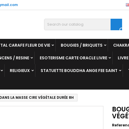
mail.com

TAL CARAFE FLEUR DE VIE
BOUGIES / BRIQUETS
CHAKR
NCENS / RESINE
ESOTERISME CARTE ORACLE LIVRE
LIVRE
RELIGIEUX
STATUETTE BOUDDHA ANGE FEE SAINT
 DANS LA MASSE CIRE VÉGÉTALE DURÉE 8H
BOUG
VÉGÉ
Referen