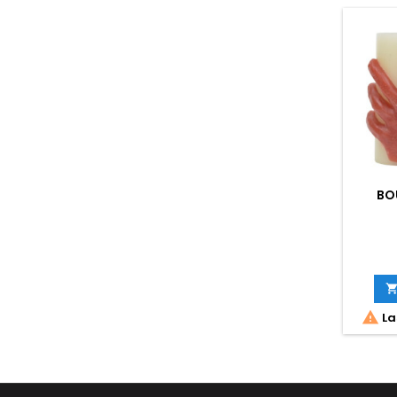
BO

La