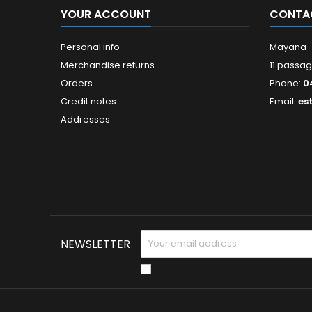
YOUR ACCOUNT
CONTA
Personal info
Mayana
Merchandise returns
11 passag
Orders
Phone:
0
Credit notes
Email:
es
Addresses
NEWSLETTER